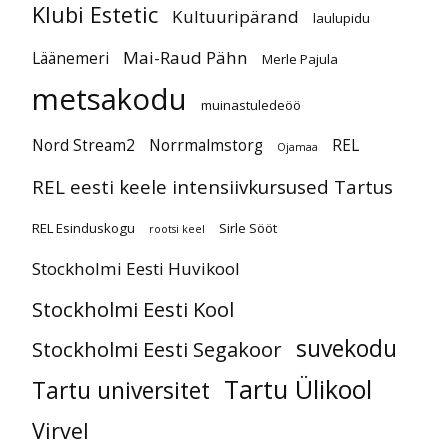
Klubi Estetic
Kultuuripärand
laulupidu
Mai-Raud Pähn
Läänemeri
Merle Pajula
metsakodu
muinastuledeöö
Nord Stream2
Norrmalmstorg
REL
Ojamaa
REL eesti keele intensiivkursused Tartus
REL Esinduskogu
Sirle Sööt
rootsi keel
Stockholmi Eesti Huvikool
Stockholmi Eesti Kool
suvekodu
Stockholmi Eesti Segakoor
Tartu Ülikool
Tartu universitet
Virvel