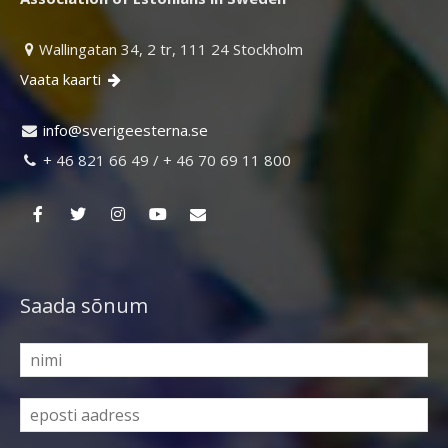
Wallingatan 34, 2 tr, 111 24 Stockholm

Vaata kaarti

ni
vs@of
egire
retse
es.an

+ 46 821 66 49 / + 46 70 69 11 800

Saada sõnum