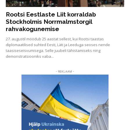
Rootsi Eestlaste Liit korraldab
Stockholmis Norrmalmstorgil
rahvakogunemise
27. augustil möödub 25 aastat sellest, kui Rootsi taastas
diplomaatilised suhted Eesti, Läti ja Leeduga seoses nende
taasiseseisvumisega. Selle juubeli tähistamiseks ning
demonstratsiooniks vaba...
- REKLAAM -