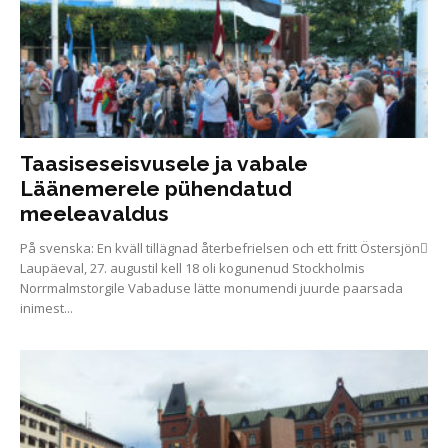
Taasiseseisvusele ja vabale
Läänemerele pühendatud
meeleavaldus
På svenska: En kväll tillägnad återbefrielsen och ett fritt Östersjön
Laupäeval, 27. augustil kell 18 oli kogunenud Stockholmis
Norrmalmstorgile Vabaduse lätte monumendi juurde paarsada
inimest...