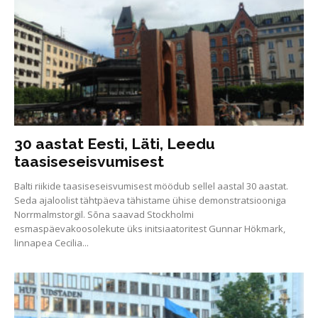
30 aastat Eesti, Läti, Leedu
taasiseseisvumisest
Balti riikide taasiseseisvumisest möödub sellel aastal 30 aastat.
Seda ajaloolist tähtpäeva tähistame ühise demonstratsiooniga
Norrmalmstorgil. Sõna saavad Stockholmi
esmaspäevakoosolekute üks initsiaatoritest Gunnar Hökmark,
linnapea Cecilia...