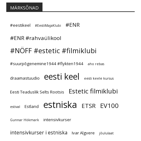
MÄRKSÕNAD
#ENR
#eestikeel
#EestiMajaKlubi
#ENR #rahvaülikool
#NÖFF #estetic #filmiklubi
#suurpõgenemine1944 #flykten1944
aho rebas
eesti keel
draamastuudio
eesti keele kursus
Estetic filmiklubi
Eesti Teaduslik Selts Rootsis
estniska
EV100
ETSR
Estland
estival
intensivkurser
Gunnar Hökmark
intensivkurser i estniska
Ivar Algvere
jõululaat