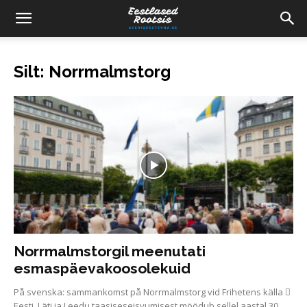
Silt: Norrmalmstorg
Norrmalmstorgil meenutati
esmaspäevakoosolekuid
På svenska: sammankomst på Norrmalmstorg vid Frihetens källa 
Eesti, Läti ja Leedu taasiseseisvumisest möödub sellel aastal 30