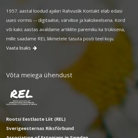
1957. aastal loodud ajakiri Rahvuslik Kontakt elab edasi
uues vormis -- digitaalse, värvilise ja kakskeelsena. Kord
või kaks aastas avaldame artiklite paremiku ka trükisena,
mille saadame REL liikmetele tasuta posti teel koju.
Vaata lisaks

Võta meiega ühendust
Rootsi Eestlaste Liit (REL)
Sverigeesternas Riksförbund
Association of Estonians in Sweden