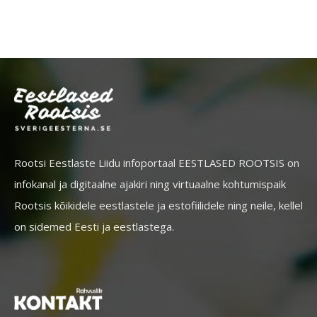
Rootsi Eestlaste Liidu infoportaal EESTLASED ROOTSIS on
infokanal ja digitaalne ajakiri ning virtuaalne kohtumispaik
Rootsis kõikidele eestlastele ja estofiilidele ning neile, kellel
on sidemed Eesti ja eestlastega.