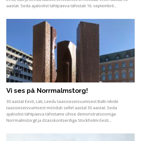
aastat. Seda ajaloolist tähtpäeva tähistati 16. septembril...
Vi ses på Norrmalmstorg!
30 aastat Eesti, Läti, Leedu taasiseseisvumisest Balti riikide
taasiseseisvumisest möödub sellel aastal 30 aastat. Seda
ajaloolist tähtpäeva tähistame ühise demonstratsiooniga
Norrmalmstorgil ja dzässkontserdiga Stockholmi Eesti...