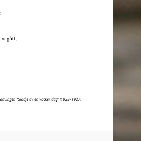
.
 vi gått,
samlingen ”Glädje av en vacker dag” (1923–1927)