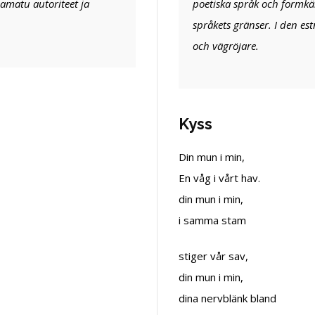
ldamatu autoriteet ja
poetiska språk och formkä
språkets gränser. I den est
och vägröjare.
Kyss
Din mun i min,
En våg i vårt hav.
din mun i min,
i samma stam
stiger vår sav,
din mun i min,
dina nervblänk bland