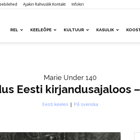
 veebilehed
Ajakiri Rahvuslik Kontakt
Infokiri
ased
REL
KEELEÕPE
KULTUUR
KASULIK
KOOS
is
Marie Under 140
us Eesti kirjandusajaloos –
Eesti keeles
|
På svenska