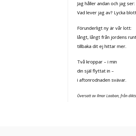
Jag håller andan och jag ser:
Vad lever jag av? Lycka blott
Förunderligt ny är vår lott:
långt, långt från jordens runt
tillbaka dit ej hittar mer.
Två kroppar – i min
din själ flyttat in –
i aftonrodnaden svävar.
Översatt av Ilmar Laaban, från dikt