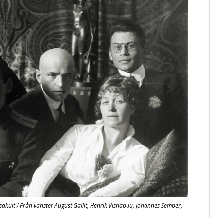
akult / Från vänster August Gailit, Henrik Visnapuu, Johannes Semper,