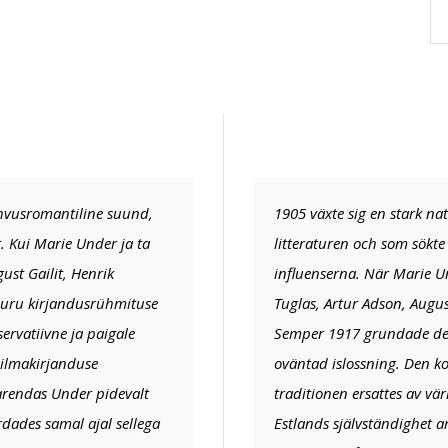
rahvusromantiline suund,
1905 växte sig en stark na
 Kui Marie Under ja ta
litteraturen och som sökte 
ust Gailit, Henrik
influenserna. När Marie U
iuru kirjandusrühmituse
Tuglas, Artur Adson, Augu
ervatiivne ja paigale
Semper 1917 grundade den
ilmakirjanduse
oväntad islossning. Den ko
 arendas Under pidevalt
traditionen ersattes av vä
rdades samal ajal sellega
Estlands självständighet a