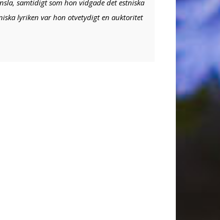
nsla, samtidigt som hon vidgade det estniska
niska lyriken var hon otvetydigt en auktoritet