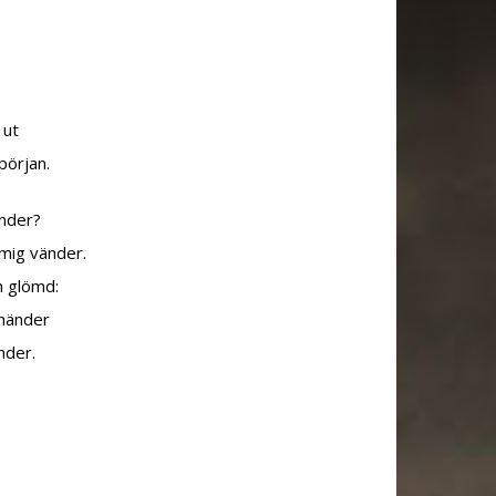
 ut
pörjan.
änder?
 mig vänder.
h glömd:
händer
nder.