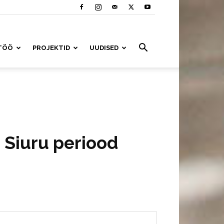
TÖÖ
PROJEKTID
UUDISED
 Siuru periood