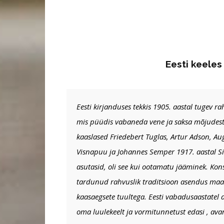
Eesti keeles
Eesti kirjanduses tekkis 1905. aastal tugev 
mis püüdis vabaneda vene ja saksa mõjudest.
kaaslased Friedebert Tuglas, Artur Adson, Aug
Visnapuu ja Johannes Semper 1917. aastal S
asutasid, oli see kui ootamatu jääminek. Kons
tardunud rahvuslik traditsioon asendus maa
kaasaegsete tuultega. Eesti vabadusaastatel
oma luulekeelt ja vormitunnetust edasi , ava