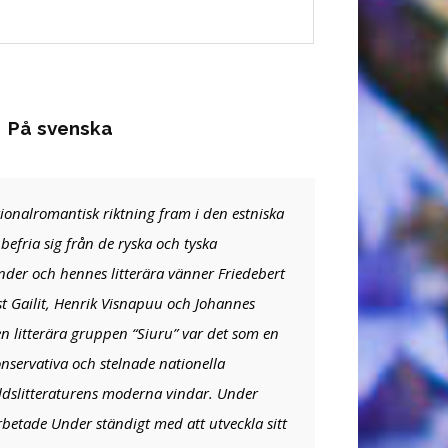
På svenska
tionalromantisk riktning fram i den estniska
befria sig från de ryska och tyska
nder och hennes litterära vänner Friedebert
st Gailit, Henrik Visnapuu och Johannes
 litterära gruppen “Siuru” var det som en
nservativa och stelnade nationella
rldslitteraturens moderna vindar. Under
rbetade Under ständigt med att utveckla sitt