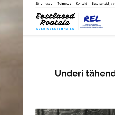
Sündmused
Toimetus
Kontakt
Eesti seltsid ja
Eestl
Roots
Underi tähend