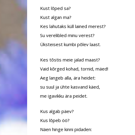
Kust lõped sa?
Kust algan ma?
Kes lahutaks küll lained merest?
Su verelibled minu verest?
Üksteisest kumbi põlev laast.
Kes tõstis meie jalad maast?
Vaid kõrged kohad, tornid, mäed!
Aeg langeb alla, ära heidet:
su suul ja ühte kasvand käed,
me igavikku ära peidet.
Kus algab päev?
Kus lõpeb öö?
Näen hinge kinni pidaden: