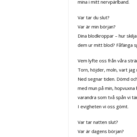
mina i mitt nervpärlband.
Var tar du slut?
Var är min början?
Dina blodkroppar – hur skilja
dem ur mitt blod? Fåfänga s
Vem lyfte oss från våra str
Torn, höjder, moln, vart jag
Ned segnar tiden. Dömd oc
med mun på min, hopvuxna 
varandra som två spån vi tä
I evigheten vi oss gömt.
Var tar natten slut?
Var är dagens början?