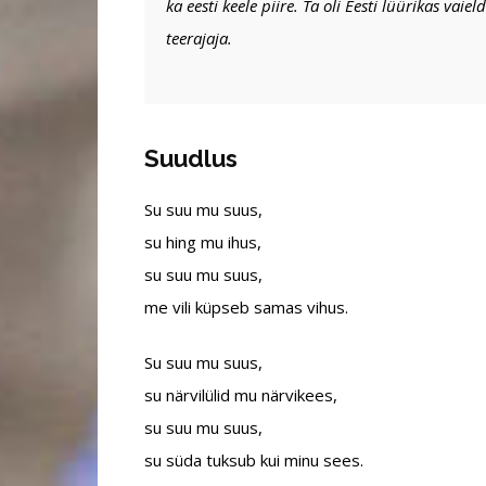
ka eesti keele piire. Ta oli Eesti lüürikas vaie
teerajaja.
Suudlus
Su suu mu suus,
su hing mu ihus,
su suu mu suus,
me vili küpseb samas vihus.
Su suu mu suus,
su närvilülid mu närvikees,
su suu mu suus,
su süda tuksub kui minu sees.