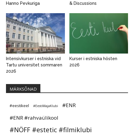
Hanno Pevkuriga
& Discussions
Intensivkurser i estniska vid
Kurser i estniska hösten
Tartu universitet sommaren
2026
2026
MÄRKSÕNAD
#ENR
#eestikeel
#EestiMajaKlubi
#ENR #rahvaülikool
#NÖFF #estetic #filmiklubi