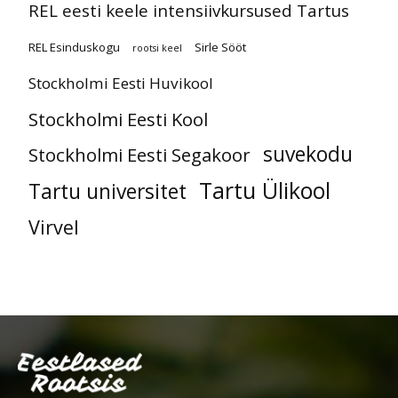
REL eesti keele intensiivkursused Tartus
REL Esinduskogu
Sirle Sööt
rootsi keel
Stockholmi Eesti Huvikool
Stockholmi Eesti Kool
suvekodu
Stockholmi Eesti Segakoor
Tartu Ülikool
Tartu universitet
Virvel