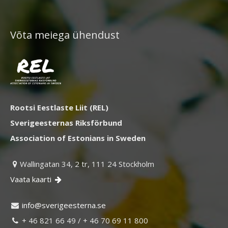
Võta meiega ühendust
Rootsi Eestlaste Liit (REL)
Sverigeesternas Riksförbund
Association of Estonians in Sweden
Wallingatan 34, 2 tr, 111 24 Stockholm

Vaata kaarti

ni
vs@of
egire
retse
es.an

+ 46 821 66 49 / + 46 70 69 11 800
