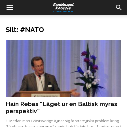
Silt: #NATO
Hain Rebas “Läget ur en Baltisk myras
perspektiv”
1. Medan man i Västsverige ägnar sig åt strategiska problem kring
Göteborgs hamn, som en växande hub för inte bara Sverige, utan i