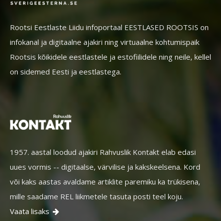
Rootsi Eestlaste Liidu infoportaal EESTLASED ROOTSIS on
infokanal ja digitaalne ajakiri ning virtuaalne kohtumispaik
Rootsis kõikidele eestlastele ja estofiilidele ning neile, kellel
on sidemed Eesti ja eestlastega.
1957. aastal loodud ajakiri Rahvuslik Kontakt elab edasi
uues vormis -- digitaalse, värvilise ja kakskeelsena. Kord
või kaks aastas avaldame artiklite paremiku ka trükisena,
mille saadame REL liikmetele tasuta posti teel koju.
Vaata lisaks
