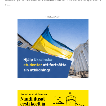
ett...
- REKLAAM -