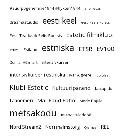
#suurpõgenemine1944 #flykten1944
aho rebas
eesti keel
draamastuudio
eesti keele kursus
Estetic filmiklubi
Eesti Teaduslik Selts Rootsis
estniska
EV100
ETSR
Estland
estival
intensivkurser
Gunnar Hökmark
intensivkurser i estniska
Ivar Algvere
jõululaat
Klubi Estetic
Kultuuripärand
laulupidu
Mai-Raud Pähn
Läänemeri
Merle Pajula
metsakodu
muinastuledeöö
Nord Stream2
Norrmalmstorg
REL
Ojamaa