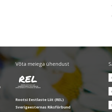
Võta meiega ühendust
S
D
Rootsi Eestlaste Liit (REL)
Sverigeesternas Riksförbund