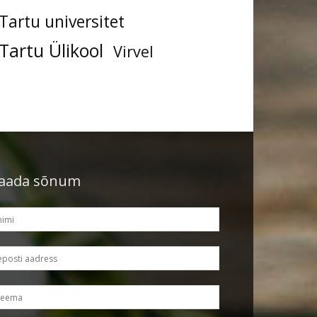
Tartu universitet
Tartu Ülikool
Virvel
aada sõnum