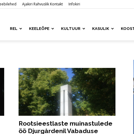
 veebilehed
Ajakiri Rahvuslik Kontakt
Infokiri
ased
REL
KEELEÕPE
KULTUUR
KASULIK
KOOS
is
Rootsieestlaste muinastulede
öö Djurgårdenil Vabaduse