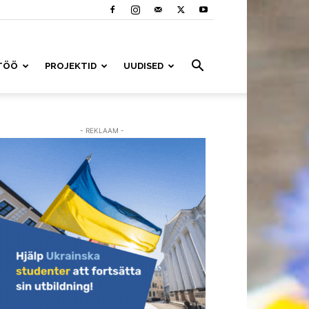
TÖÖ
PROJEKTID
UUDISED
- REKLAAM -