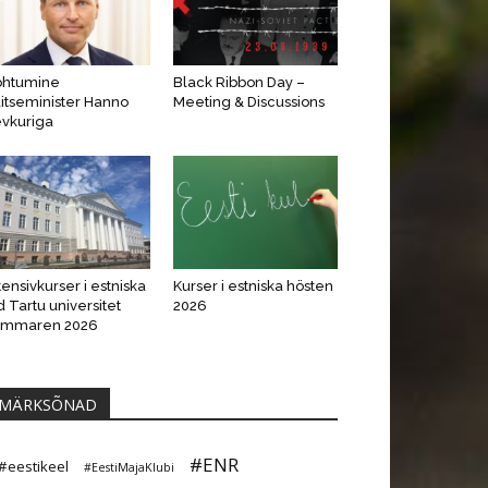
ohtumine
Black Ribbon Day –
itseminister Hanno
Meeting & Discussions
vkuriga
tensivkurser i estniska
Kurser i estniska hösten
d Tartu universitet
2026
ommaren 2026
MÄRKSÕNAD
#ENR
#eestikeel
#EestiMajaKlubi