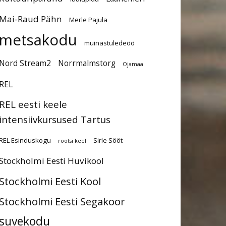
Mai-Raud Pähn
Merle Pajula
metsakodu
muinastuledeöö
Nord Stream2
Norrmalmstorg
Ojamaa
REL
REL eesti keele
intensiivkursused Tartus
REL Esinduskogu
Sirle Sööt
rootsi keel
Stockholmi Eesti Huvikool
Stockholmi Eesti Kool
Stockholmi Eesti Segakoor
suvekodu