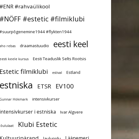
#ENR #rahvaülikool
#NÖFF #estetic #filmiklubi
#suurpõgenemine1944 #flykten1944
eesti keel
draamastuudio
aho rebas
Eesti Teaduslik Selts Rootsis
eesti keele kursus
Estetic filmiklubi
Estland
estival
estniska
EV100
ETSR
intensivkurser
Gunnar Hökmark
intensivkurser i estniska
Ivar Algvere
Klubi Estetic
jõululaat
Kultuuripärand
Läänemeri
laulupidu