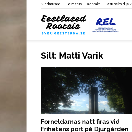
Sündmused
Toimetus
Kontakt
Eesti seltsid ja
Eestl
Silt: Matti Varik
Roots
Forneldarnas natt firas vid
Frihetens port på Djurgården