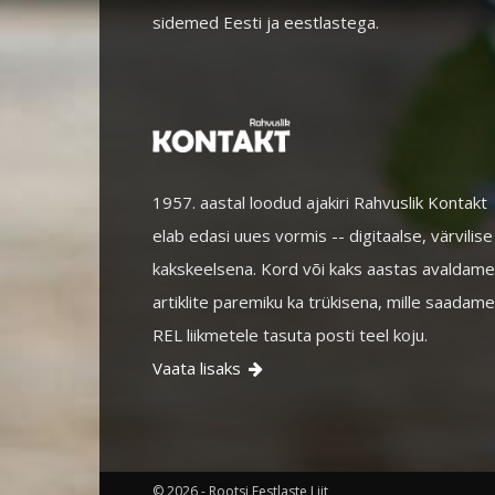
sidemed Eesti ja eestlastega.
1957. aastal loodud ajakiri Rahvuslik Kontakt
elab edasi uues vormis -- digitaalse, värvilise
kakskeelsena. Kord või kaks aastas avaldame
artiklite paremiku ka trükisena, mille saadame
REL liikmetele tasuta posti teel koju.
Vaata lisaks

© 2026 - Rootsi Eestlaste Liit