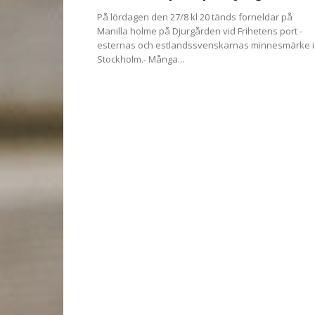
På lördagen den 27/8 kl 20 tänds forneldar på
Manilla holme på Djurgården vid Frihetens port -
esternas och estlandssvenskarnas minnesmärke i
Stockholm.- Många...