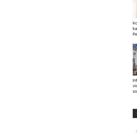
K
ka
Pe
In
vi
s