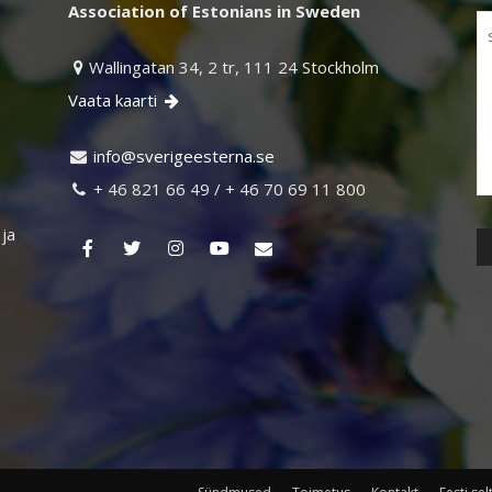
Association of Estonians in Sweden
Wallingatan 34, 2 tr, 111 24 Stockholm

Vaata kaarti

ni
vs@of
egire
retse
es.an

+ 46 821 66 49 / + 46 70 69 11 800

 ja