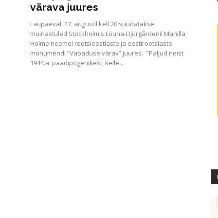
värava juures
Laupäeval, 27. augustil kell 20 süüdatakse
muinastuled Stockholmis Lõuna-Djurgårdenil Manilla
Holme neemel rootsieestlaste ja eestirootslaste
monumendi ”Vabaduse värav” juures. "Paljud neist
1944.a. paadipõgenikest, kelle...