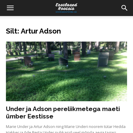
Silt: Artur Adson
Under ja Adson pereliikmetega maeti
ümber Eestisse
Marie Under ja Artur Adson ning Marie Underi noorem tütar Hedda
Hakker ja õde Berta Under puhkasid veel mõnda aega tagasi