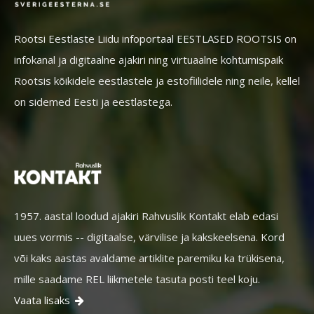
Rootsi Eestlaste Liidu infoportaal EESTLASED ROOTSIS on
infokanal ja digitaalne ajakiri ning virtuaalne kohtumispaik
Rootsis kõikidele eestlastele ja estofiilidele ning neile, kellel
on sidemed Eesti ja eestlastega.
1957. aastal loodud ajakiri Rahvuslik Kontakt elab edasi
uues vormis -- digitaalse, värvilise ja kakskeelsena. Kord
või kaks aastas avaldame artiklite paremiku ka trükisena,
mille saadame REL liikmetele tasuta posti teel koju.
Vaata lisaks
