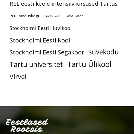
REL eesti keele intensiivkursused Tartus
REL Esinduskogu
Sirle Sööt
rootsi keel
Stockholmi Eesti Huvikool
Stockholmi Eesti Kool
suvekodu
Stockholmi Eesti Segakoor
Tartu Ülikool
Tartu universitet
Virvel