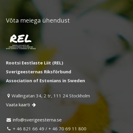
Võta meiega ühendust
Rootsi Eestlaste Liit (REL)
Sverigeesternas Riksförbund
Association of Estonians in Sweden
Wallingatan 34, 2 tr, 111 24 Stockholm

Vaata kaarti

ni
vs@of
egire
retse
es.an

+ 46 821 66 49 / + 46 70 69 11 800
