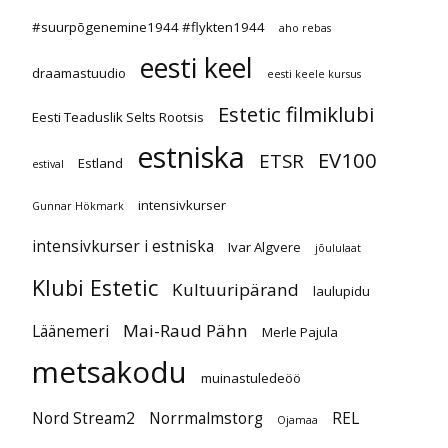
#suurpõgenemine1944 #flykten1944
aho rebas
eesti keel
draamastuudio
eesti keele kursus
Estetic filmiklubi
Eesti Teaduslik Selts Rootsis
estniska
EV100
ETSR
Estland
estival
intensivkurser
Gunnar Hökmark
intensivkurser i estniska
Ivar Algvere
jõululaat
Klubi Estetic
Kultuuripärand
laulupidu
Mai-Raud Pähn
Läänemeri
Merle Pajula
metsakodu
muinastuledeöö
Nord Stream2
Norrmalmstorg
REL
Ojamaa