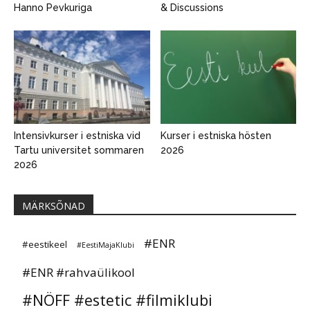
Hanno Pevkuriga
& Discussions
Intensivkurser i estniska vid
Kurser i estniska hösten
Tartu universitet sommaren
2026
2026
MÄRKSÕNAD
#ENR
#eestikeel
#EestiMajaKlubi
#ENR #rahvaülikool
#NÖFF #estetic #filmiklubi