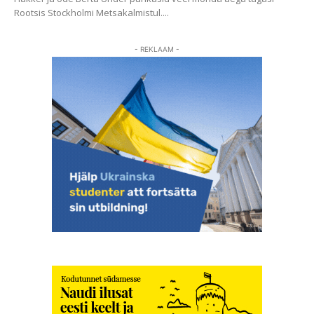
Rootsis Stockholmi Metsakalmistul....
- REKLAAM -