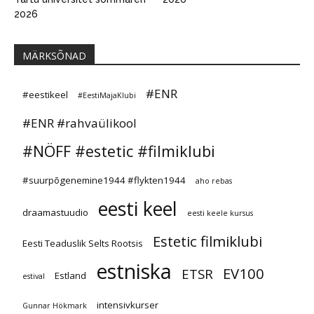
2026
MÄRKSÕNAD
#ENR
#eestikeel
#EestiMajaKlubi
#ENR #rahvaülikool
#NÖFF #estetic #filmiklubi
#suurpõgenemine1944 #flykten1944
aho rebas
eesti keel
draamastuudio
eesti keele kursus
Estetic filmiklubi
Eesti Teaduslik Selts Rootsis
estniska
EV100
ETSR
Estland
estival
intensivkurser
Gunnar Hökmark