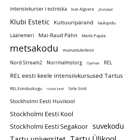
intensivkurser i estniska
Ivar Algvere
jõululaat
Klubi Estetic
Kultuuripärand
laulupidu
Mai-Raud Pähn
Läänemeri
Merle Pajula
metsakodu
muinastuledeöö
Nord Stream2
Norrmalmstorg
REL
Ojamaa
REL eesti keele intensiivkursused Tartus
REL Esinduskogu
Sirle Sööt
rootsi keel
Stockholmi Eesti Huvikool
Stockholmi Eesti Kool
suvekodu
Stockholmi Eesti Segakoor
Tartu Ülikool
Tartu universitet