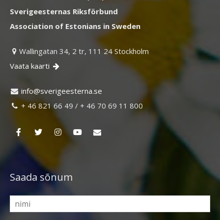
Sverigeesternas Riksförbund
Association of Estonians in Sweden
Wallingatan 34, 2 tr, 111 24 Stockholm

Vaata kaarti

ni
vs@of
egire
retse
es.an

+ 46 821 66 49 / + 46 70 69 11 800

Saada sõnum