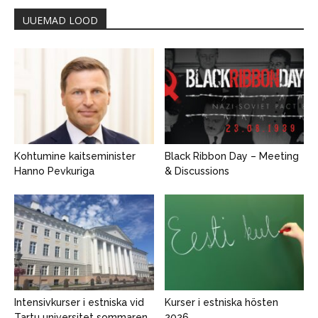
UUEMAD LOOD
Kohtumine kaitseminister
Black Ribbon Day – Meeting
Hanno Pevkuriga
& Discussions
Intensivkurser i estniska vid
Kurser i estniska hösten
Tartu universitet sommaren
2026