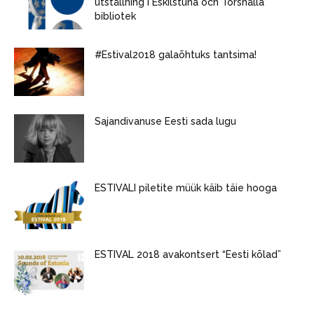
utställning i Eskilstuna och Torshälla
bibliotek
#Estival2018 galaõhtuks tantsima!
Sajandivanuse Eesti sada lugu
ESTIVALI piletite müük käib täie hooga
ESTIVAL 2018 avakontsert “Eesti kõlad”