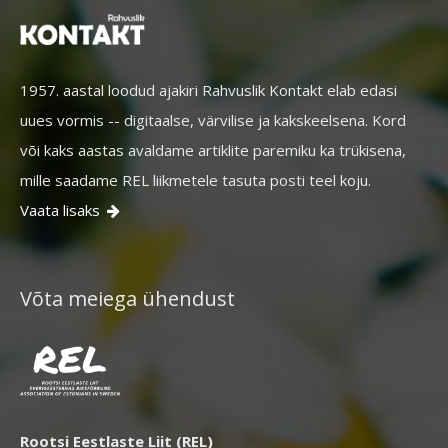
1957. aastal loodud ajakiri Rahvuslik Kontakt elab edasi
uues vormis -- digitaalse, värvilise ja kakskeelsena. Kord
või kaks aastas avaldame artiklite paremiku ka trükisena,
mille saadame REL liikmetele tasuta posti teel koju.
Vaata lisaks

Võta meiega ühendust
Rootsi Eestlaste Liit (REL)