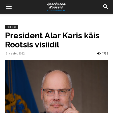
Poliitika
President Alar Karis käis
Rootsis visiidil
3. veebr. 2022
1735