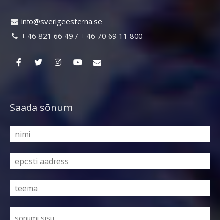
ni
vs@of
egire
retse
es.an

+ 46 821 66 49 / + 46 70 69 11 800

Saada sõnum