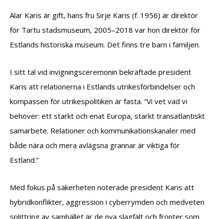
Alar Karis är gift, hans fru Sirje Karis (f. 1956) är direktör
för Tartu stadsmuseum, 2005–2018 var hon direktör för
Estlands historiska museum. Det finns tre barn i familjen.
I sitt tal vid invigningsceremonin bekräftade president
Karis att relationerna i Estlands utrikesförbindelser och
kompassen för utrikespolitiken är fasta. ”Vi vet vad vi
behöver: ett starkt och enat Europa, starkt transatlantiskt
samarbete. Relationer och kommunikationskanaler med
både nära och mera avlägsna grannar är viktiga för
Estland.”
Med fokus på säkerheten noterade president Karis att
hybridkonflikter, aggression i cyberrymden och medveten
splittring av samhället är de nya slagfält och fronter som