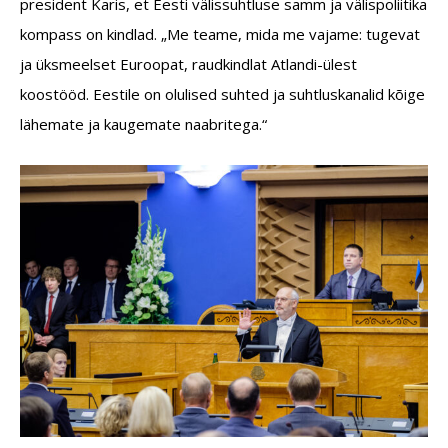
president Karis, et Eesti välissuhtluse samm ja välispoliitika
kompass on kindlad. „Me teame, mida me
vajame: tugevat
ja üksmeelset Euroopat, raudkindlat Atlandi-ülest
koostööd. Eestile on olulised suhted ja suhtluskanalid kõige
lähemate ja kaugemate naabritega.“