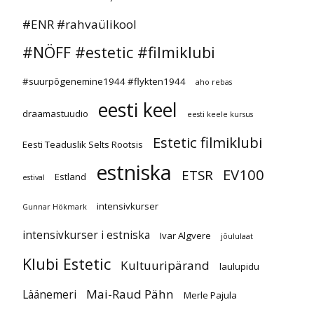
#ENR #rahvaülikool
#NÖFF #estetic #filmiklubi
#suurpõgenemine1944 #flykten1944
aho rebas
eesti keel
draamastuudio
eesti keele kursus
Estetic filmiklubi
Eesti Teaduslik Selts Rootsis
estniska
EV100
ETSR
Estland
estival
intensivkurser
Gunnar Hökmark
intensivkurser i estniska
Ivar Algvere
jõululaat
Klubi Estetic
Kultuuripärand
laulupidu
Mai-Raud Pähn
Läänemeri
Merle Pajula