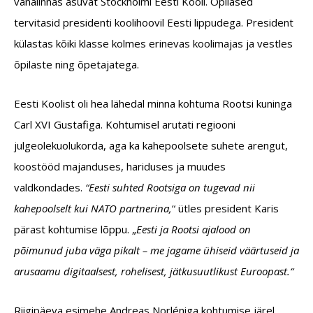
vanalinnas asuvat Stockholmi Eesti Kooli. Õpilased
tervitasid presidenti koolihoovil Eesti lippudega. President
külastas kõiki klasse kolmes erinevas koolimajas ja vestles
õpilaste ning õpetajatega.
Eesti Koolist oli hea lähedal minna kohtuma Rootsi kuninga
Carl XVI Gustafiga. Kohtumisel arutati regiooni
julgeolekuolukorda, aga ka kahepoolsete suhete arengut,
koostööd majanduses, hariduses ja muudes
valdkondades.
“Eesti suhted Rootsiga on tugevad nii
kahepoolselt kui NATO partnerina,
“ ütles president Karis
pärast kohtumise lõppu. „
Eesti ja Rootsi ajalood on
põimunud juba väga pikalt – me jagame ühiseid väärtuseid ja
arusaamu digitaalsest, rohelisest, jätkusuutlikust Euroopast.“
Riigipäeva esimehe Andreas Norléniga kohtumise järel