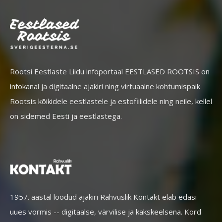
Rootsi Eestlaste Liidu infoportaal EESTLASED ROOTSIS on
infokanal ja digitaalne ajakiri ning virtuaalne kohtumispaik
Rootsis kõikidele eestlastele ja estofiilidele ning neile, kellel
on sidemed Eesti ja eestlastega.
1957. aastal loodud ajakiri Rahvuslik Kontakt elab edasi
uues vormis -- digitaalse, värvilise ja kakskeelsena. Kord