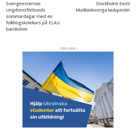
Sverigeesternas
Stockholmi Eesti
Ungdomsförbunds
Mudilaskooriga laulupeole!
sommardagar med en
folkhögskolekurs på ELA:s
barnkoloni
- REKLAAM -