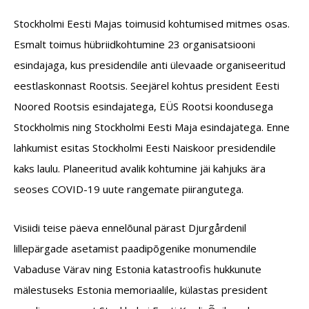
Stockholmi Eesti Majas toimusid kohtumised mitmes osas.
Esmalt toimus hübriidkohtumine 23 organisatsiooni
esindajaga, kus presidendile anti ülevaade organiseeritud
eestlaskonnast Rootsis. Seejärel kohtus president Eesti
Noored Rootsis esindajatega, EÜS Rootsi koondusega
Stockholmis ning Stockholmi Eesti Maja esindajatega. Enne
lahkumist esitas Stockholmi Eesti Naiskoor presidendile
kaks laulu. Planeeritud avalik kohtumine jäi kahjuks ära
seoses COVID-19 uute rangemate piirangutega.
Visiidi teise päeva ennelõunal pärast Djurgårdenil
lillepärgade asetamist paadipõgenike monumendile
Vabaduse Värav ning Estonia katastroofis hukkunute
mälestuseks Estonia memoriaalile, külastas president