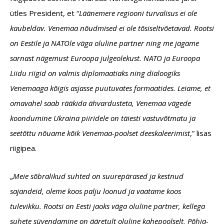
ütles President, et “
Läänemere regiooni turvalisus ei ole
kaubeldav. Venemaa nõudmised ei ole tõsiseltvõetavad. Rootsi
on Eestile ja NATOle väga oluline partner ning me jagame
sarnast nägemust Euroopa julgeolekust. NATO ja Euroopa
Liidu riigid on valmis diplomaatiaks ning dialoogiks
Venemaaga kõigis asjasse puutuvates formaatides. Leiame, et
omavahel saab rääkida ähvardusteta, Venemaa vägede
koondumine Ukraina piiridele on täiesti vastuvõtmatu ja
seetõttu nõuame kõik Venemaa-poolset deeskaleerimist
,” lisas
riigipea.
„
Meie sõbralikud suhted on suurepärased ja kestnud
sajandeid, oleme koos palju loonud ja vaatame koos
tulevikku. Rootsi on Eesti jaoks väga oluline partner, kellega
suhete süvendamine on ääretult oluline kahepoolselt, Põhja-