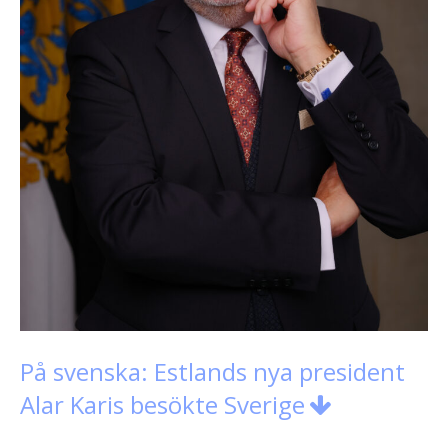
På svenska: Estlands nya president
Alar Karis besökte Sverige
