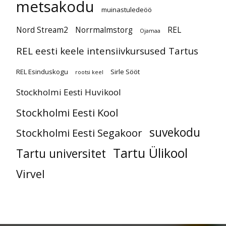
metsakodu
muinastuledeöö
Nord Stream2
Norrmalmstorg
REL
Ojamaa
REL eesti keele intensiivkursused Tartus
REL Esinduskogu
Sirle Sööt
rootsi keel
Stockholmi Eesti Huvikool
Stockholmi Eesti Kool
suvekodu
Stockholmi Eesti Segakoor
Tartu Ülikool
Tartu universitet
Virvel