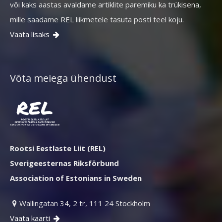
või kaks aastas avaldame artiklite paremiku ka trükisena,
mille saadame REL liikmetele tasuta posti teel koju.
Vaata lisaks

Võta meiega ühendust
Rootsi Eestlaste Liit (REL)
Sverigeesternas Riksförbund
Association of Estonians in Sweden
Wallingatan 34, 2 tr, 111 24 Stockholm

Vaata kaarti
