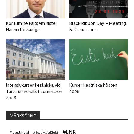
Kohtumine kaitseminister
Black Ribbon Day – Meeting
Hanno Pevkuriga
& Discussions
Intensivkurser i estniska vid
Kurser i estniska hösten
Tartu universitet sommaren
2026
2026
MÄRKSÕNAD
#ENR
#eestikeel
#EestiMajaKlubi