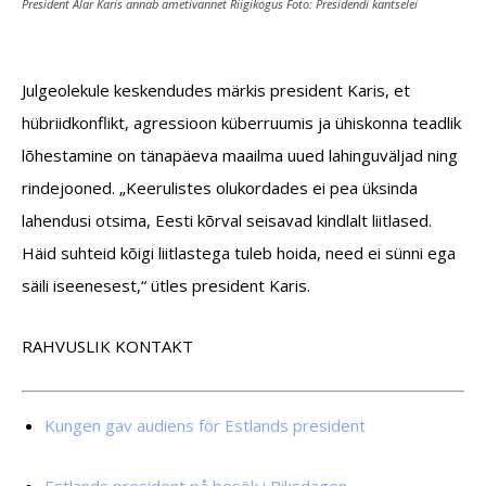
President Alar Karis annab ametivannet Riigikogus Foto: Presidendi kantselei
Julgeolekule keskendudes märkis president Karis, et
hübriidkonflikt, agressioon küberruumis ja ühiskonna teadlik
lõhestamine on tänapäeva maailma uued lahinguväljad ning
rindejooned. „Keerulistes olukordades ei pea üksinda
lahendusi otsima, Eesti kõrval seisavad kindlalt liitlased.
Häid suhteid kõigi liitlastega tuleb hoida, need ei sünni ega
säili iseenesest,“ ütles president Karis.
RAHVUSLIK KONTAKT
Kungen gav audiens för Estlands president
Estlands president på besök i Riksdagen