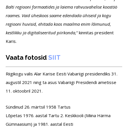
Balti regiooni formaatides ja laiema rahvusvahelise koostöö
raames.
Vaid üheskoos saame edendada ühiseid ja kogu
regiooni huvisid, ehitada koos maailma enim lõimunud,
kestlikku ja digitaliseeritud piirkonda,
“ kinnitas president
Karis.
Vaata fotosid
SIIT
Riigikogu valis Alar Karise Eesti Vabariigi presidendiks 31.
augustil 2021 ning ta asus Vabariigi Presidendi ametisse
11. oktoobril 2021.
Sündinud 26. märtsil 1958 Tartus
Lõpetas 1976. aastal Tartu 2. Keskkooli (Miina Härma
Gümnaasium) ja 1981. aastal Eesti