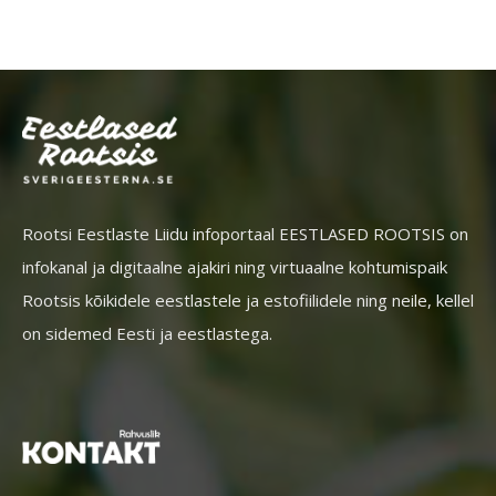
Rootsi Eestlaste Liidu infoportaal EESTLASED ROOTSIS on
infokanal ja digitaalne ajakiri ning virtuaalne kohtumispaik
Rootsis kõikidele eestlastele ja estofiilidele ning neile, kellel
on sidemed Eesti ja eestlastega.