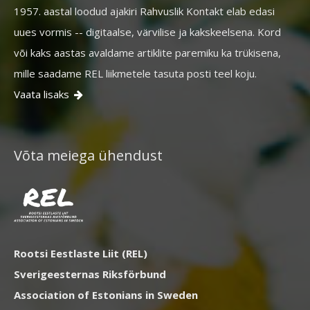
1957. aastal loodud ajakiri Rahvuslik Kontakt elab edasi
uues vormis -- digitaalse, värvilise ja kakskeelsena. Kord
või kaks aastas avaldame artiklite paremiku ka trükisena,
mille saadame REL liikmetele tasuta posti teel koju.
Vaata lisaks

Võta meiega ühendust
Rootsi Eestlaste Liit (REL)
Sverigeesternas Riksförbund
Association of Estonians in Sweden