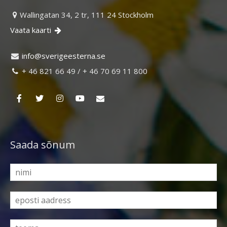
Wallingatan 34, 2 tr, 111 24 Stockholm

Vaata kaarti

ni
vs@of
egire
retse
es.an

+ 46 821 66 49 / + 46 70 69 11 800

Saada sõnum