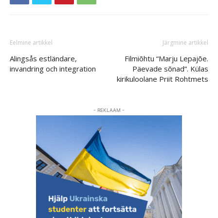
Eelmine artikkel
Järgmine artikkel
Alingsås estländare,
Filmiõhtu “Marju Lepajõe.
invandring och integration
Päevade sõnad”. Külas
kirikuloolane Priit Rohtmets
- REKLAAM -