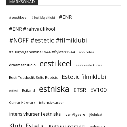
MÄRKSÕNAD
#ENR
#eestikeel
#EestiMajaKlubi
#ENR #rahvaülikool
#NÖFF #estetic #filmiklubi
#suurpõgenemine1944 #flykten1944
aho rebas
eesti keel
draamastuudio
eesti keele kursus
Estetic filmiklubi
Eesti Teaduslik Selts Rootsis
estniska
EV100
ETSR
Estland
estival
intensivkurser
Gunnar Hökmark
intensivkurser i estniska
Ivar Algvere
jõululaat
Klubi Estetic
Kultuuripärand
laulupidu