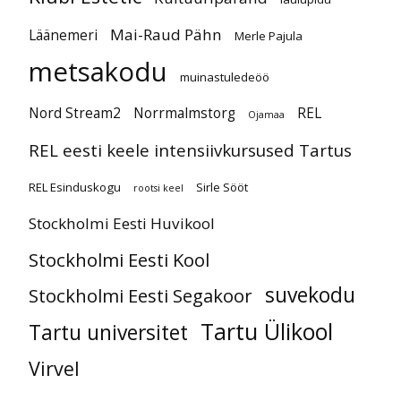
Mai-Raud Pähn
Läänemeri
Merle Pajula
metsakodu
muinastuledeöö
Nord Stream2
Norrmalmstorg
REL
Ojamaa
REL eesti keele intensiivkursused Tartus
REL Esinduskogu
Sirle Sööt
rootsi keel
Stockholmi Eesti Huvikool
Stockholmi Eesti Kool
suvekodu
Stockholmi Eesti Segakoor
Tartu Ülikool
Tartu universitet
Virvel