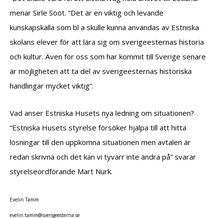
menar Sirle Sööt. “Det är en viktig och levande
kunskapskälla som bl a skulle kunna användas av Estniska
skolans elever för att lära sig om sverigeesternas historia
och kultur. Även för oss som har kommit till Sverige senare
är möjligheten att ta del av sverigeesternas historiska
handlingar mycket viktig”.
Vad anser Estniska Husets nya ledning om situationen?
“Estniska Husets styrelse försöker hjälpa till att hitta
lösningar till den uppkomna situationen men avtalen är
redan skrivna och det kan vi tyvärr inte ändra på” svarar
styrelseordförande Mart Nurk.
Evelin Tamm
leve
at.ni
vs@mm
egire
retse
es.an