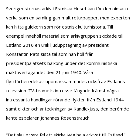
Sverigeesternas arkiv i Estniska Huset kan för den oinsatte
verka som en samling gammalt returpapper, men experten
kan hitta guldkorn som rör estnisk kulturhistoria. Till
exempel innehöll material som arkivgruppen skickade till
Estland 2016 en unik ljudupptagning av president
Konstantin Päts sista tal som han höll från
presidentpalatsets balkong under det kommunistiska
maktövertagandet den 21 juni 1940. Våra
flyttförberedelser uppmärksammades också av Estlands
television. TV-teamets intresse fångade främst några
intressanta handlingar rörande flykten från Estland 1944
samt dikter och anteckningar av Kandle-Juss, den berömde
kantelespelaren Johannes Rosenstrauch.
“Det skulle vara fel att skicka iväg hela arkivet till Estland.”