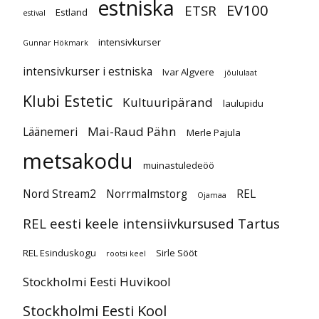
estniska
EV100
ETSR
Estland
estival
intensivkurser
Gunnar Hökmark
intensivkurser i estniska
Ivar Algvere
jõululaat
Klubi Estetic
Kultuuripärand
laulupidu
Mai-Raud Pähn
Läänemeri
Merle Pajula
metsakodu
muinastuledeöö
Nord Stream2
Norrmalmstorg
REL
Ojamaa
REL eesti keele intensiivkursused Tartus
REL Esinduskogu
Sirle Sööt
rootsi keel
Stockholmi Eesti Huvikool
Stockholmi Eesti Kool