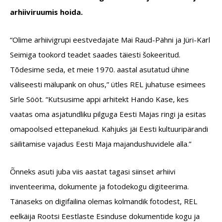
arhiiviruumis hoida.
“Olime arhiivigrupi eestvedajate Mai Raud-Pähni ja Jüri-Karl
Seimiga tookord teadet saades täiesti šokeeritud.
Tõdesime seda, et meie 1970. aastal asutatud ühine
väliseesti mälupank on ohus,” ütles REL juhatuse esimees
Sirle Sööt. “Kutsusime appi arhitekt Hando Kase, kes
vaatas oma asjatundliku pilguga Eesti Majas ringi ja esitas
omapoolsed ettepanekud. Kahjuks jäi Eesti kultuuripärandi
säilitamise vajadus Eesti Maja majandushuvidele alla.”
Õnneks asuti juba viis aastat tagasi siinset arhiivi
inventeerima, dokumente ja fotodekogu digiteerima.
Tänaseks on digifailina olemas kolmandik fotodest, REL
eelkäija Rootsi Eestlaste Esinduse dokumentide kogu ja