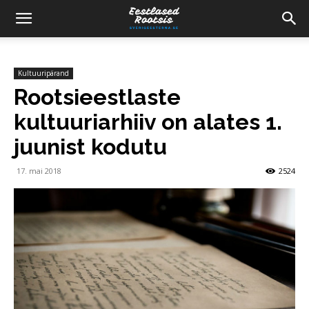
Kultuuripärand
Rootsieestlaste
kultuuriarhiiv on alates 1.
juunist kodutu
17. mai 2018
2524