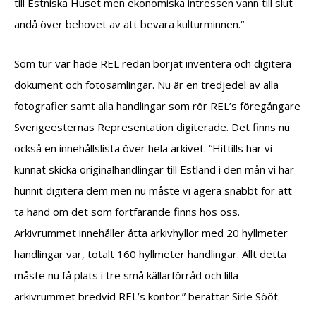
till Estniska Huset men ekonomiska intressen vann till slut
ändå över behovet av att bevara kulturminnen.“
Som tur var hade REL redan börjat inventera och digitera
dokument och fotosamlingar. Nu är en tredjedel av alla
fotografier samt alla handlingar som rör REL’s föregångare
Sverigeesternas Representation digiterade. Det finns nu
också en innehållslista över hela arkivet. “Hittills har vi
kunnat skicka originalhandlingar till Estland i den mån vi har
hunnit digitera dem men nu måste vi agera snabbt för att
ta hand om det som fortfarande finns hos oss.
Arkivrummet innehåller åtta arkivhyllor med 20 hyllmeter
handlingar var, totalt 160 hyllmeter handlingar. Allt detta
måste nu få plats i tre små källarförråd och lilla
arkivrummet bredvid REL’s kontor.” berättar Sirle Sööt.