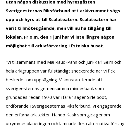
utan någon diskussion med hyresgästen
Sverigeesternas Riksförbund att arkivrummet sägs
upp och hyrs ut till Scalateatern. Scalateatern har
varit tillmötesgående, men vill nu ha tillgång till
lokalen. Fr.o.m. den 1 juni har vi inte längre någon
möjlighet till arkivförvaring i Estniska huset.
“Vi tillsammans med Mai Raud-Pähn och Jüri-Karl Seim och
hela arkigruppen var fullständigt shockerade när vi fick
beskedet om uppsägning. Vi konstateterade att
sverigeesternas gemensamma minnesbank som
grundades redan 1970 var i fara.” säger Sirle Sööt,
ordförande i Sverigeesternas Riksförbund. Vi engagerade
den erfarna arkitekten Hando Kask som gick genom
utrymmesplaneringen och lämnade flera alternativa förslag