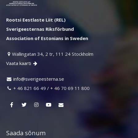
Rootsi Eestlaste Liit (REL)
Sverigeesternas Riksförbund
Association of Estonians in Sweden
Wallingatan 34, 2 tr, 111 24 Stockholm

Vaata kaarti

ni
vs@of
egire
retse
es.an

+ 46 821 66 49 / + 46 70 69 11 800

Saada sõnum