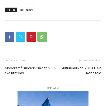
SILDID
REL arhiiv
Eelmine artikkel
Järgmine artikkel
Modersmålsundervisningen
REL kultuuriauhind 2018 Hain
ska utredas
Rebasele
- REKLAAM -