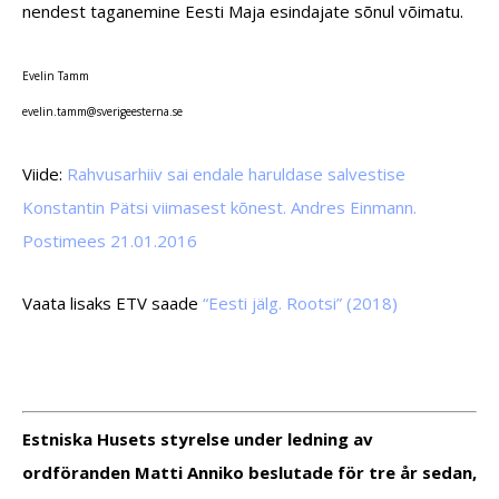
nendest taganemine Eesti Maja esindajate sõnul võimatu.
Evelin Tamm
leve
at.ni
vs@mm
egire
retse
es.an
Viide:
Rahvusarhiiv sai endale haruldase salvestise
Konstantin Pätsi viimasest kõnest. Andres Einmann.
Postimees 21.01.2016
Vaata lisaks ETV saade
“Eesti jälg. Rootsi” (2018)
Estniska Husets styrelse under ledning av
ordföranden Matti Anniko beslutade för tre år sedan,