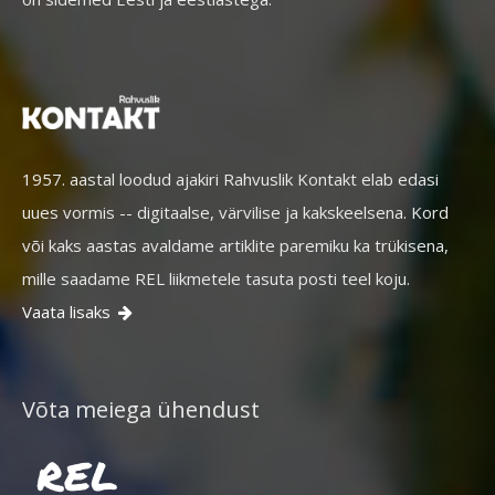
1957. aastal loodud ajakiri Rahvuslik Kontakt elab edasi
uues vormis -- digitaalse, värvilise ja kakskeelsena. Kord
või kaks aastas avaldame artiklite paremiku ka trükisena,
mille saadame REL liikmetele tasuta posti teel koju.
Vaata lisaks

Võta meiega ühendust