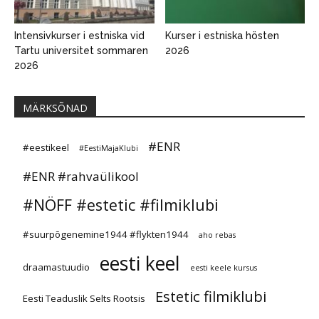
Intensivkurser i estniska vid
Kurser i estniska hösten
Tartu universitet sommaren
2026
2026
MÄRKSÕNAD
#ENR
#eestikeel
#EestiMajaKlubi
#ENR #rahvaülikool
#NÖFF #estetic #filmiklubi
#suurpõgenemine1944 #flykten1944
aho rebas
eesti keel
draamastuudio
eesti keele kursus
Estetic filmiklubi
Eesti Teaduslik Selts Rootsis