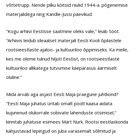
võttetrupp. Nende pilku köitsid riiulid 1944-a. põgenemise
materjalidega ning Kandle-Jussi päevikud.
“Kogu arhiivi Eestisse saatmine oleks vale,” leiab Sööt.
“Arhiivis leidub ideaalset materjali Eesti Kooli õpilastele
rootsieestlaste ajaloo- ja kultuuriloo õppimiseks. Ka meile,
kes me oleme tulnud hiljuti Eestist, on rootsieestlaste
kultuuriloo allikatega tutvumise käepärasus äärmiselt
oluline.”
Mida arvab aga asjast Eesti Maja praegune juhtkond?
“Eesti Maja juhatus üritab omalt poolt kaasa aidata
kujunenud olukorrale sobivate lahenduste otsimisel,”
kinnitab juhatuse esimees Mart Nurk. Rootsi eestlaskonda
kahjustavad lepingud on juba varasemalt sõlmitud ja