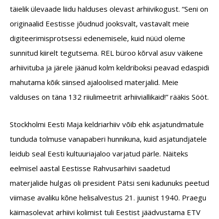
täielik ülevaade liidu halduses olevast arhiivikogust. “Seni on
originaalid Eestisse jõudnud jooksvalt, vastavalt meie
digiteerimisprotsessi edenemisele, kuid nüüd oleme
sunnitud kiirelt tegutsema. REL büroo kõrval asuv väikene
arhiivituba ja järele jäänud kolm keldriboksi peavad edaspidi
mahutama kõik siinsed ajaloolised materjalid. Meie
valduses on täna 132 riiulimeetrit arhiiviallikaid!” rääkis Sööt.
Stockholmi Eesti Maja keldriarhiiv võib ehk asjatundmatule
tunduda tolmuse vanapaberi hunnikuna, kuid asjatundjatele
leidub seal Eesti kultuuriajaloo varjatud pärle. Näiteks
eelmisel aastal Eestisse Rahvusarhiivi saadetud
materjalide hulgas oli president Pätsi seni kadunuks peetud
viimase avaliku kõne helisalvestus 21. juunist 1940. Praegu
käimasolevat arhiivi kolimist tuli Eestist jäädvustama ETV