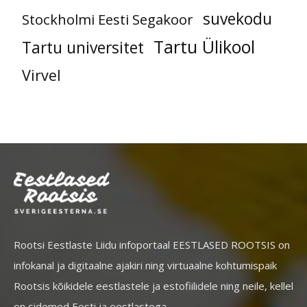
suvekodu
Stockholmi Eesti Segakoor
Tartu Ülikool
Tartu universitet
Virvel
Rootsi Eestlaste Liidu infoportaal EESTLASED ROOTSIS on
infokanal ja digitaalne ajakiri ning virtuaalne kohtumispaik
Rootsis kõikidele eestlastele ja estofiilidele ning neile, kellel
on sidemed Eesti ja eestlastega.