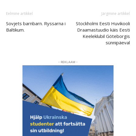
Eelmine artikkel
Järgmine artikkel
Sovjets barnbarn. Ryssarna i
Stockholmi Eesti Huvikooli
Baltikum.
Draamastuudio käis Eesti
Keeleklubil Göteborgis
sünnipäeval
- REKLAAM -