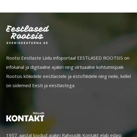
Rootsi Eestlaste Liidu infoportaal EESTLASED ROOTSIS on
infokanal ja digitaalne ajakiri ning virtuaalne kohtumispaik
Rootsis kõikidele eestlastele ja estofiilidele ning neile, kellel
on sidemed Eesti ja eestlastega.
1957. aastal loodud ajakiri Rahvuslik Kontakt elab edasi