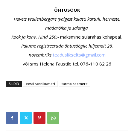
ÕHTUSÖÖK
Havets Wallenbergare (valgest kalast)
kartuli, herneste,
mädarõika ja salatiga.
Kook ja kohv.
Hind 250:-
maksmine sularahas kohapeal.
Palume registreeruda õhtusöögile hiljemalt 28.
novembriks
daet
kilsu
stles
iamg@
moc.l
või sms Helena Faustile tel. 076-110 82 26
SILDID
eesti rannikumeri
tarmo soomere