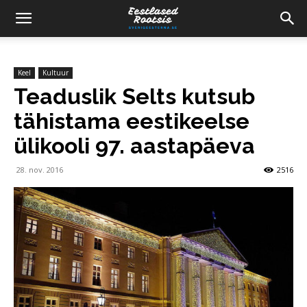
Keel
Kultuur
Teaduslik Selts kutsub
tähistama eestikeelse
ülikooli 97. aastapäeva
28. nov. 2016
2516