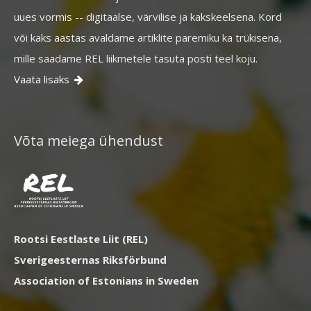
uues vormis -- digitaalse, värvilise ja kakskeelsena. Kord
või kaks aastas avaldame artiklite paremiku ka trükisena,
mille saadame REL liikmetele tasuta posti teel koju.
Vaata lisaks

Võta meiega ühendust
Rootsi Eestlaste Liit (REL)
Sverigeesternas Riksförbund
Association of Estonians in Sweden