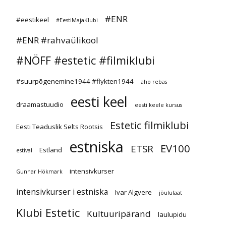
#ENR
#eestikeel
#EestiMajaKlubi
#ENR #rahvaülikool
#NÖFF #estetic #filmiklubi
#suurpõgenemine1944 #flykten1944
aho rebas
eesti keel
draamastuudio
eesti keele kursus
Estetic filmiklubi
Eesti Teaduslik Selts Rootsis
estniska
EV100
ETSR
Estland
estival
intensivkurser
Gunnar Hökmark
intensivkurser i estniska
Ivar Algvere
jõululaat
Klubi Estetic
Kultuuripärand
laulupidu