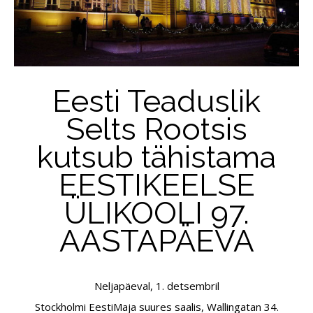
Eesti Teaduslik
Selts Rootsis
kutsub tähistama
EESTIKEELSE
ÜLIKOOLI 97.
AASTAPÄEVA
Neljapäeval, 1. detsembril
Stockholmi EestiMaja suures saalis, Wallingatan 34.