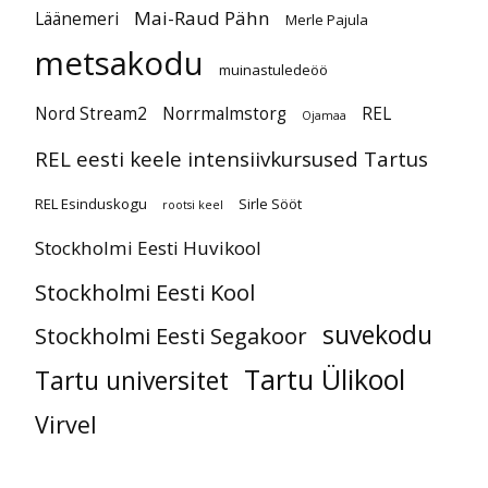
Mai-Raud Pähn
Läänemeri
Merle Pajula
metsakodu
muinastuledeöö
Nord Stream2
Norrmalmstorg
REL
Ojamaa
REL eesti keele intensiivkursused Tartus
REL Esinduskogu
Sirle Sööt
rootsi keel
Stockholmi Eesti Huvikool
Stockholmi Eesti Kool
suvekodu
Stockholmi Eesti Segakoor
Tartu Ülikool
Tartu universitet
Virvel