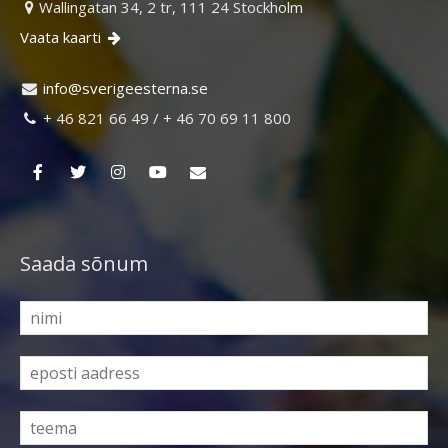
Wallingatan 34, 2 tr, 111 24 Stockholm

Vaata kaarti

ni
vs@of
egire
retse
es.an

+ 46 821 66 49 / + 46 70 69 11 800

Saada sõnum