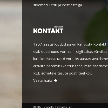
sidemed Eesti ja eestlastega.
1957. aastal loodud ajakiri Rahvuslik Kontakt
elab edasi uues vormis -- digitaalse, värvilise
kakskeelsena. Kord või kaks aastas avaldame
artiklite paremiku ka trükisena, mille saadame
REL liikmetele tasuta posti teel koju.
Vaata lisaks

© 2026 - Rootsi Eestlaste Liit