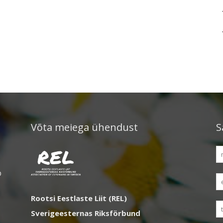
Võta meiega ühendust
S
D
Rootsi Eestlaste Liit (REL)
Sverigeesternas Riksförbund