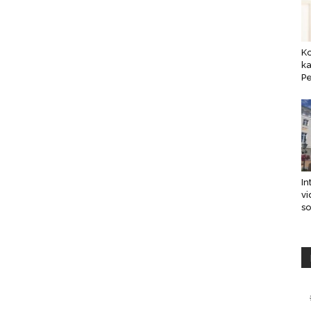
K
ka
Pe
In
vi
s