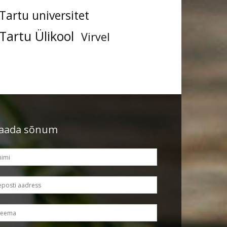
Tartu universitet
Tartu Ülikool
Virvel
aada sõnum