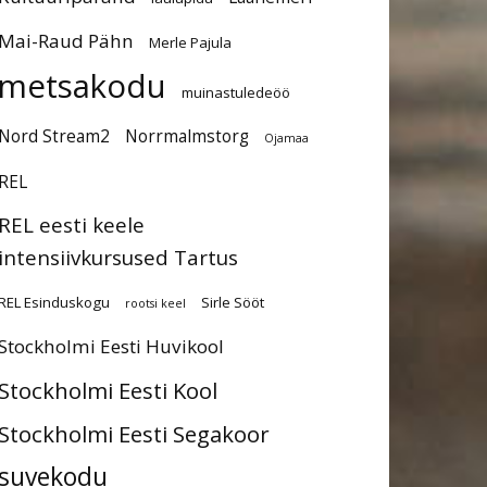
Mai-Raud Pähn
Merle Pajula
metsakodu
muinastuledeöö
Nord Stream2
Norrmalmstorg
Ojamaa
REL
REL eesti keele
intensiivkursused Tartus
REL Esinduskogu
Sirle Sööt
rootsi keel
Stockholmi Eesti Huvikool
Stockholmi Eesti Kool
Stockholmi Eesti Segakoor
suvekodu