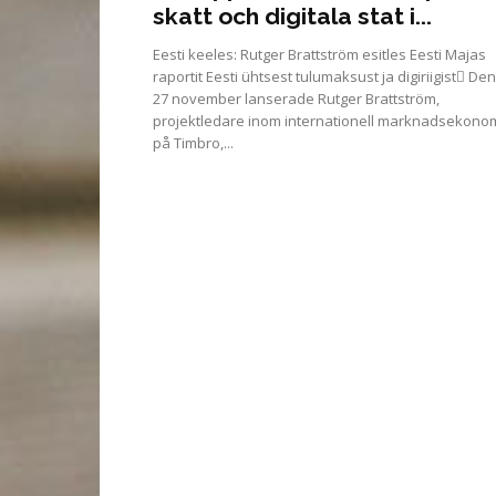
skatt och digitala stat i...
Eesti keeles: Rutger Brattström esitles Eesti Majas
raportit Eesti ühtsest tulumaksust ja digiriigist Den
27 november lanserade Rutger Brattström,
projektledare inom internationell marknadsekono
på Timbro,...