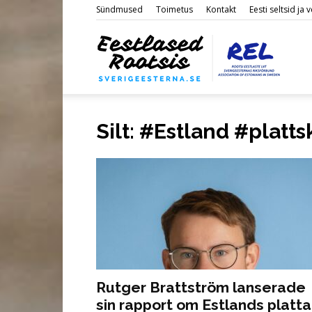
Sündmused
Toimetus
Kontakt
Eesti seltsid ja
Eestl
Silt: #Estland #platts
Roots
Rutger Brattström lanserade
sin rapport om Estlands platta