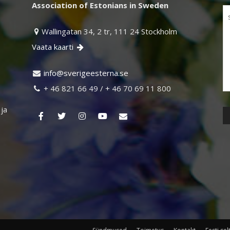
Association of Estonians in Sweden
Wallingatan 34, 2 tr, 111 24 Stockholm

Vaata kaarti

ni
vs@of
egire
retse
es.an

+ 46 821 66 49 / + 46 70 69 11 800

 ja