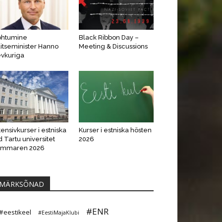
ohtumine
Black Ribbon Day –
itseminister Hanno
Meeting & Discussions
vkuriga
tensivkurser i estniska
Kurser i estniska hösten
d Tartu universitet
2026
ommaren 2026
MÄRKSÕNAD
#ENR
#eestikeel
#EestiMajaKlubi