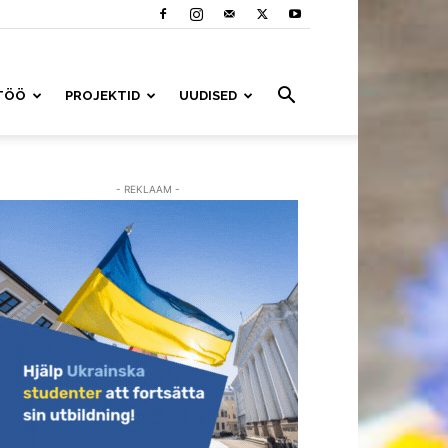
TÖÖ
PROJEKTID
UUDISED
- REKLAAM -