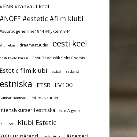
#ENR #rahvaülikool
#NÖFF #estetic #filmiklubi
#suurpõgenemine1944 #flykten1944
eesti keel
draamastuudio
aho rebas
Eesti Teaduslik Selts Rootsis
eesti keele kursus
Estetic filmiklubi
Estland
estival
estniska
EV100
ETSR
intensivkurser
Gunnar Hökmark
intensivkurser i estniska
Ivar Algvere
Klubi Estetic
jõululaat
Kultuuripärand
Läänemeri
laulupidu