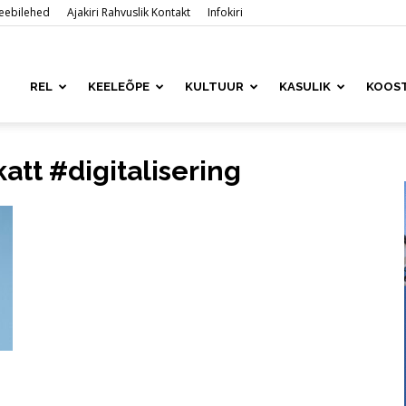
 veebilehed
Ajakiri Rahvuslik Kontakt
Infokiri
ased
REL
KEELEÕPE
KULTUUR
KASULIK
KOOS
katt #digitalisering
is