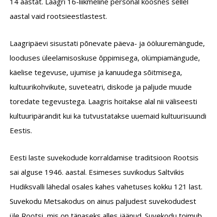
14 aastat. Laagri 16-liikmeline personal koosnes sellel
aastal vaid rootsieestlastest.
Laagripäevi sisustati põnevate päeva- ja ööluuremängude,
looduses üleelamisoskuse õppimisega, olümpiamängude,
käelise tegevuse, ujumise ja kanuudega sõitmisega,
kultuurikohvikute, suveteatri, diskode ja paljude muude
toredate tegevustega. Laagris hoitakse alal nii väliseesti
kultuuripärandit kui ka tutvustatakse uuemaid kultuurisuundi
Eestis.
Eesti laste suvekodude korraldamise traditsioon Rootsis
sai alguse 1946. aastal. Esimeses suvikodus Saltvikis
Hudiksvalli lähedal osales kahes vahetuses kokku 121 last.
Suvekodu Metsakodus on ainus paljudest suvekodudest
üle Rootsi, mis on tänaseks alles jäänud. Suvekodu toimub