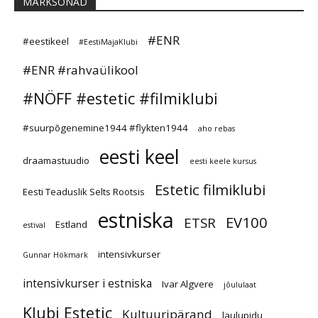
MÄRKSÕNAD
#ENR
#eestikeel
#EestiMajaKlubi
#ENR #rahvaülikool
#NÖFF #estetic #filmiklubi
#suurpõgenemine1944 #flykten1944
aho rebas
eesti keel
draamastuudio
eesti keele kursus
Estetic filmiklubi
Eesti Teaduslik Selts Rootsis
estniska
EV100
ETSR
Estland
estival
intensivkurser
Gunnar Hökmark
intensivkurser i estniska
Ivar Algvere
jõululaat
Klubi Estetic
Kultuuripärand
laulupidu