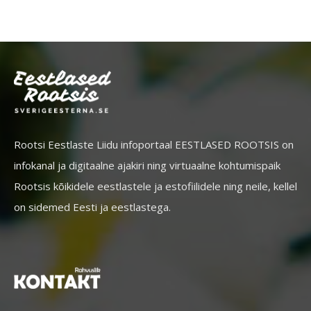
Rootsi Eestlaste Liidu infoportaal EESTLASED ROOTSIS on
infokanal ja digitaalne ajakiri ning virtuaalne kohtumispaik
Rootsis kõikidele eestlastele ja estofiilidele ning neile, kellel
on sidemed Eesti ja eestlastega.