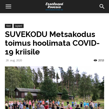
Keel
lapsed
SUVEKODU Metsakodus
toimus hoolimata COVID-
19 kriisile
28. aug. 2020
2053