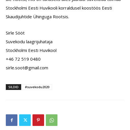
Stockholmi Eesti Huvikooli korraldusel koostöös Eesti
Skaudijuhtide Ühinguga Rootsis.
Sirle Sööt
Suvekodu laagrijuhataja
Stockholmi Eesti Huvikool
+46 72 519 0480
elris
toos.
iamg@
moc.l
SILDID
#suvekodu2020