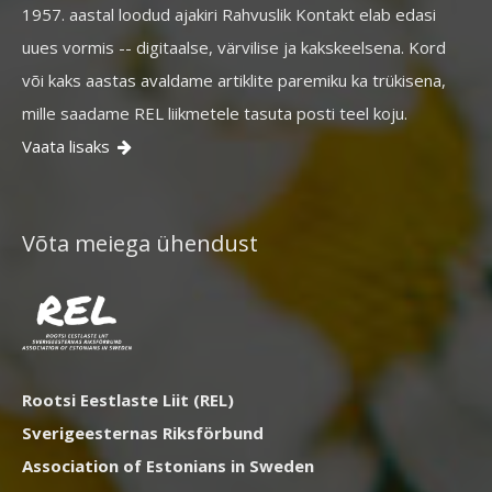
1957. aastal loodud ajakiri Rahvuslik Kontakt elab edasi
uues vormis -- digitaalse, värvilise ja kakskeelsena. Kord
või kaks aastas avaldame artiklite paremiku ka trükisena,
mille saadame REL liikmetele tasuta posti teel koju.
Vaata lisaks

Võta meiega ühendust
Rootsi Eestlaste Liit (REL)
Sverigeesternas Riksförbund
Association of Estonians in Sweden