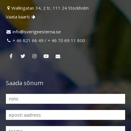
Wallingatan 34, 2 tr, 111 24 Stockholm

Vaata kaarti

ni
vs@of
egire
retse
es.an

+ 46 821 66 49 / + 46 70 69 11 800

Saada sõnum