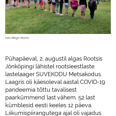
Foto Margit Nestra
Pühapäeval, 2. augustil algas Rootsis
Jönköpingi lähistel rootsieestlaste
lastelaager SUVEKODU Metsakodus.
Laagris oli käesoleval aastal COVID-19
pandeemia tõttu tavalisest
paarkümmend last vähem. 52 last
kümblesid eesti keeles 12 päeva.
Liikumispiirangutega ajal oli vajadus