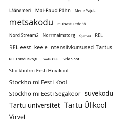
Mai-Raud Pähn
Läänemeri
Merle Pajula
metsakodu
muinastuledeöö
Nord Stream2
Norrmalmstorg
REL
Ojamaa
REL eesti keele intensiivkursused Tartus
REL Esinduskogu
Sirle Sööt
rootsi keel
Stockholmi Eesti Huvikool
Stockholmi Eesti Kool
suvekodu
Stockholmi Eesti Segakoor
Tartu Ülikool
Tartu universitet
Virvel