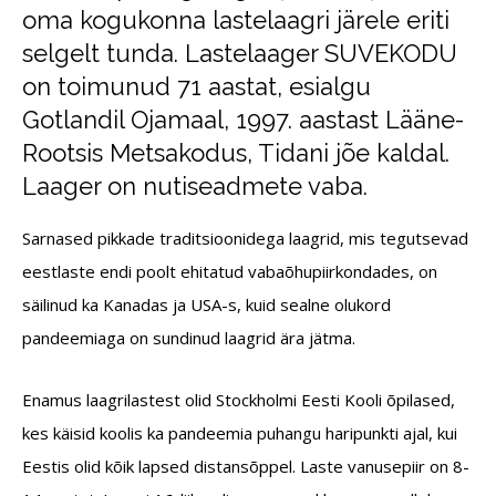
oma kogukonna lastelaagri järele eriti
selgelt tunda. Lastelaager SUVEKODU
on toimunud 71 aastat, esialgu
Gotlandil Ojamaal, 1997. aastast Lääne-
Rootsis Metsakodus, Tidani jõe kaldal.
Laager on nutiseadmete vaba.
Sarnased pikkade traditsioonidega laagrid, mis tegutsevad
eestlaste endi poolt ehitatud vabaõhupiirkondades, on
säilinud ka Kanadas ja USA-s, kuid sealne olukord
pandeemiaga on sundinud laagrid ära jätma.
Enamus laagrilastest olid Stockholmi Eesti Kooli õpilased,
kes käisid koolis ka pandeemia puhangu haripunkti ajal, kui
Eestis olid kõik lapsed distansõppel. Laste vanusepiir on 8-