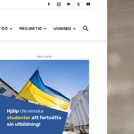
TÖÖ
PROJEKTID
UUDISED
- REKLAAM -