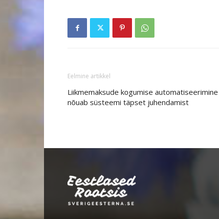
Eelmine artikkel
Liikmemaksude kogumise automatiseerimine
nõuab süsteemi täpset juhendamist