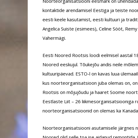
Noorteorganisatsiooni eesmärk on ühendada j
kontaktide arendamisel Eestiga ja teiste n
eesti keele kasutamist, eesti kultuuri ja tradi
Angelica Suiste (esimees), Celine Sööt, Remy 
Vahermägi.
Eesti Noored Rootsis loodi eelmisel aastal 
Noored eeskujul. Tõukejõu andis neile mõlemi
kultuuripäevad. ESTO-l on kavas luua ülemaail
kus noorteorganisatsioon juba olemas on, on
Rootsis on mõjujõudu ja haaret Soome noort
Eestlaste Liit – 26 liikmesorganisatsiooniga
noorteorganisatsioonid on olemas ka Kanada
Noorteorganisatsiooni asutamisele järgnes n
Noored olid selle toa ise aidanud remontida.