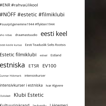
#ENR #rahvaülikool
#NÖFF #estetic #filmiklubi
#suurpõgenemine1944 #flykten1944
eesti keel
draamastuudio
aho rebas
Eesti Teaduslik Selts Rootsis
eesti keele kursus
Estetic filmiklubi
Estland
estival
estniska
EV100
ETSR
intensivkurser
Gunnar Hökmark
intensivkurser i estniska
Ivar Algvere
Klubi Estetic
jõululaat
Kultuuripärand
Läänemeri
laulupidu