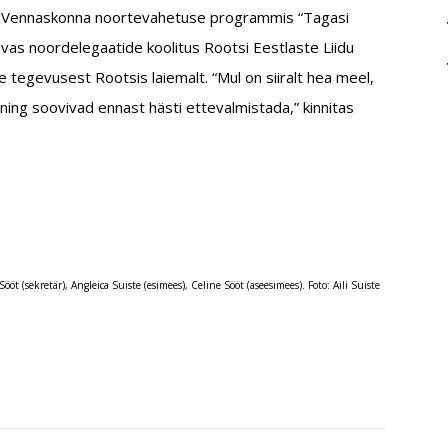
jate Vennaskonna noortevahetuse programmis “Tagasi
avas noordelegaatide koolitus Rootsi Eestlaste Liidu
e tegevusest Rootsis laiemalt. “Mul on siiralt hea meel,
ning soovivad ennast hästi ettevalmistada,” kinnitas
öt (sekretär), Angleica Suiste (esimees), Celine Sööt (aseesimees). Foto: Aili Suiste