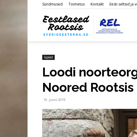
Sündmused
Toimetus
Kontakt
Eesti seltsid ja
Eestl
Roots
lapsed
Loodi noorteorg
Noored Rootsis
10. juuni 2019