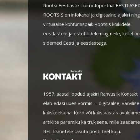
Rootsi Eestlaste Liidu infoportaal EESTLASE
ROOTSIS on infokanal ja digitaalne ajakiri ning
virtuaalne kohtumispaik Rootsis kõikidele
eestlastele ja estofiilidele ning neile, kellel on
sidemed Eesti ja eestlastega.
1957. aastal loodud ajakiri Rahvuslik Kontakt
elab edasi uues vormis -- digitaalse, värvilise
kakskeelsena. Kord või kaks aastas avaldame
artiklite paremiku ka trükisena, mille saadame
REL liikmetele tasuta posti teel koju.