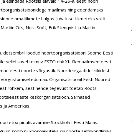
a esindada Rootsis elavaid 14-26-a. eesti noori
oorteorganisatsioonidega maailmas ning edendamaks
tsioone oma liikmete hulgas. Juhatuse liikmeteks valiti
Martiin Ots, Nora Sööt, Erik Stenqvist ja Martin
18. detsembril loodud noorteorganisatsiooni Soome Eesti
le sellel suvel toimuv ESTO ehk XII ülemaailmsed eesti
mne eesti noorte võrgustik. Noordelegaatidel riikidest,
 võrgustumisel edumaa. Organisatsioonil Eesti Noored
est rohkem, sest nende tegevust toetab Rootsi
 rootsieestlaste keskorganisatsioon. Sarnased
s ja Ameerikas.
oortetoa pidulik avamine Stockholmi Eesti Majas.
 Ruum sobib nii koosolekuteks kui noorte seltskondlikuks