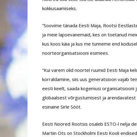
kokkusaamiseks.
“Soovime tänada Eesti Maja, Rootsi Eestlaste
ja meie lapsevanemaid, kes on toetanud meie
kus koos käia ja kus me tunneme end koduselt
noorteorganisatsiooni esimees.
“Kui varem olid noortel ruumid Eesti Maja kel
korraldamine, siis uus generatsioon vajab t
eesti keelt, saada kogemusi organisatsiooni 
globaalsest võrgustumisest ja arendavatest 
esinaine Sirle Sööt.
Eesti Noored Rootsis osaleb ESTO-l nelja del
Martiin Ots on Stockholmi Eesti Kooli endise