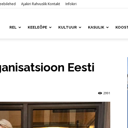
 veebilehed
Ajakiri Rahvuslik Kontakt
Infokiri
ased
REL
KEELEÕPE
KULTUUR
KASULIK
KOOS
is
anisatsioon Eesti
2991