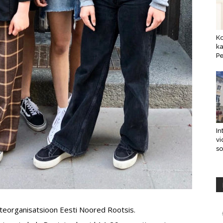
K
ka
Pe
In
vi
s
orteorganisatsioon Eesti Noored Rootsis.