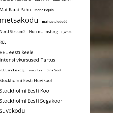
Mai-Raud Pähn
Merle Pajula
metsakodu
muinastuledeöö
Nord Stream2
Norrmalmstorg
Ojamaa
REL
REL eesti keele
intensiivkursused Tartus
REL Esinduskogu
Sirle Sööt
rootsi keel
Stockholmi Eesti Huvikool
Stockholmi Eesti Kool
Stockholmi Eesti Segakoor
suvekodu