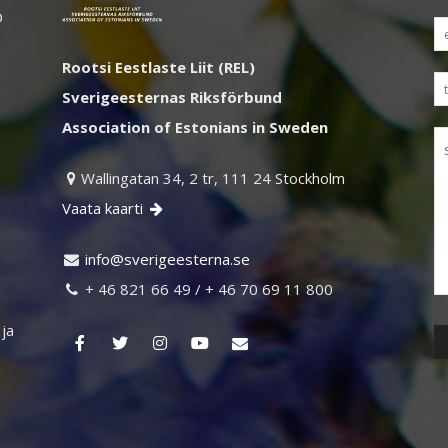
D
Rootsi Eestlaste Liit (REL)
Sverigeesternas Riksförbund
Association of Estonians in Sweden
Wallingatan 34, 2 tr, 111 24 Stockholm

Vaata kaarti

ni
vs@of
egire
retse
es.an

+ 46 821 66 49 / + 46 70 69 11 800

 ja