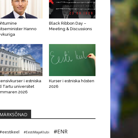
ohtumine
Black Ribbon Day –
itseminister Hanno
Meeting & Discussions
vkuriga
tensivkurser i estniska
Kurser i estniska hösten
d Tartu universitet
2026
ommaren 2026
MÄRKSÕNAD
#ENR
#eestikeel
#EestiMajaKlubi