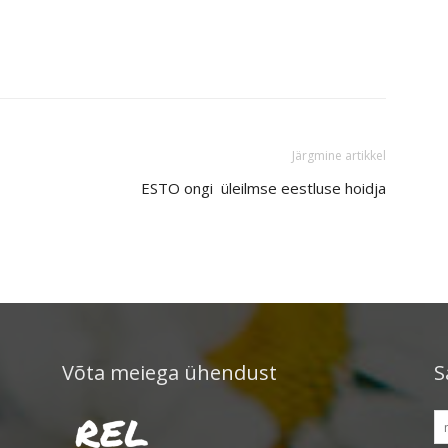
Järgmine artikkel
ESTO ongi üleilmse eestluse hoidja
Võta meiega ühendust
S