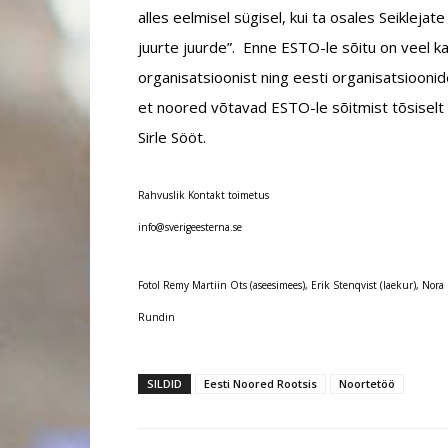
alles eelmisel sügisel, kui ta osales Seikle
juurte juurde”. Enne ESTO-le sõitu on veel k
organisatsioonist ning eesti organisatsioonid
et noored võtavad ESTO-le sõitmist tõsiselt 
Sirle Sööt.
Rahvuslik Kontakt toimetus
ni
vs@of
egire
retse
es.an
Fotol Remy Martiin Ots (aseesimees), Erik Stenqvist (laekur), Nora Sö
Rundin
SILDID
Eesti Noored Rootsis
Noortetöö