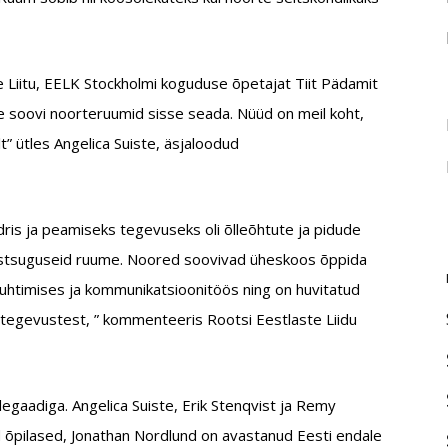
 Liitu, EELK Stockholmi koguduse õpetajat Tiit Pädamit
 soovi noorteruumid sisse seada. Nüüd on meil koht,
” ütles Angelica Suiste, äsjaloodud
dris ja peamiseks tegevuseks oli õlleõhtute ja pidude
eistsuguseid ruume. Noored soovivad üheskoos õppida
juhtimises ja kommunikatsioonitöös ning on huvitatud
tegevustest, ” kommenteeris Rootsi Eestlaste Liidu
egaadiga. Angelica Suiste, Erik Stenqvist ja Remy
d õpilased, Jonathan Nordlund on avastanud Eesti endale