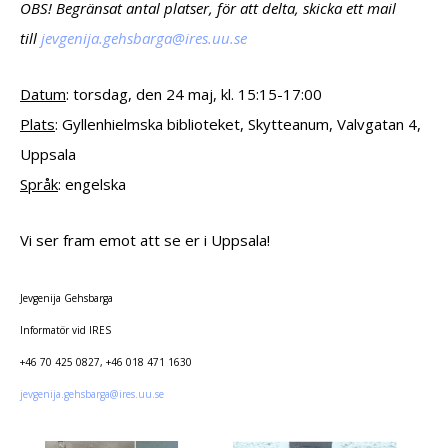
OBS! Begränsat antal platser, för att delta, skicka ett mail
till
egvej
.ajin
bsheg
@agra
.seri
es.uu
Datum
: torsdag, den 24 maj, kl. 15:15-17:00
Plats
: Gyllenhielmska biblioteket, Skytteanum, Valvgatan 4,
Uppsala
Språk
: engelska
Vi ser fram emot att se er i Uppsala!
Jevgenija Gehsbarga
Informatör vid IRES
+46 70 425 0827,
+46 018 471 1630
egvej
.ajin
bsheg
@agra
.seri
es.uu