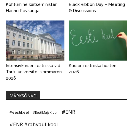
Kohtumine kaitseminister
Black Ribbon Day – Meeting
Hanno Pevkuriga
& Discussions
Intensivkurser i estniska vid
Kurser i estniska hösten
Tartu universitet sommaren
2026
2026
MÄRKSÕNAD
#ENR
#eestikeel
#EestiMajaKlubi
#ENR #rahvaülikool