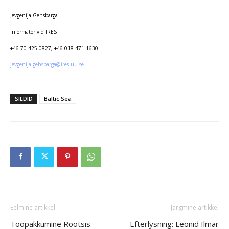
Jevgenija Gehsbarga
Informatör vid IRES
+46 70 425 0827,
+46 018 471 1630
egvej
.ajin
bsheg
@agra
.seri
es.uu
SILDID
Baltic Sea
Eelmine artikkel
Järgmine artikkel
Tööpakkumine Rootsis
Efterlysning: Leonid Ilmar