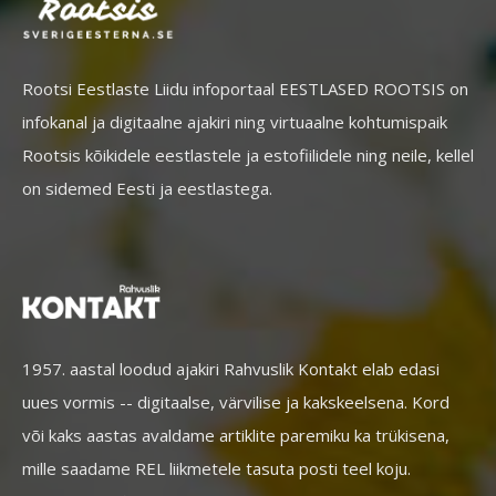
Rootsi Eestlaste Liidu infoportaal EESTLASED ROOTSIS on
infokanal ja digitaalne ajakiri ning virtuaalne kohtumispaik
Rootsis kõikidele eestlastele ja estofiilidele ning neile, kellel
on sidemed Eesti ja eestlastega.
1957. aastal loodud ajakiri Rahvuslik Kontakt elab edasi
uues vormis -- digitaalse, värvilise ja kakskeelsena. Kord
või kaks aastas avaldame artiklite paremiku ka trükisena,
mille saadame REL liikmetele tasuta posti teel koju.