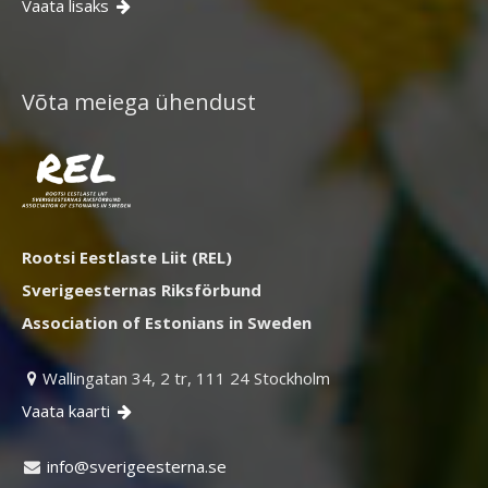
Vaata lisaks

Võta meiega ühendust
Rootsi Eestlaste Liit (REL)
Sverigeesternas Riksförbund
Association of Estonians in Sweden
Wallingatan 34, 2 tr, 111 24 Stockholm

Vaata kaarti

ni
vs@of
egire
retse
es.an
