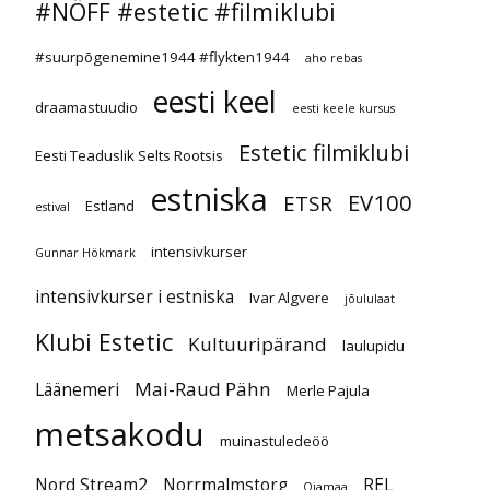
#NÖFF #estetic #filmiklubi
#suurpõgenemine1944 #flykten1944
aho rebas
eesti keel
draamastuudio
eesti keele kursus
Estetic filmiklubi
Eesti Teaduslik Selts Rootsis
estniska
EV100
ETSR
Estland
estival
intensivkurser
Gunnar Hökmark
intensivkurser i estniska
Ivar Algvere
jõululaat
Klubi Estetic
Kultuuripärand
laulupidu
Mai-Raud Pähn
Läänemeri
Merle Pajula
metsakodu
muinastuledeöö
Nord Stream2
Norrmalmstorg
REL
Ojamaa