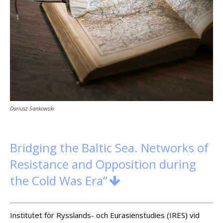
Dariusz Sankowski
Bridging the Baltic Sea. Networks of
Resistance and Opposition during
the Cold Was Era”

Institutet för Rysslands- och Eurasienstudies (IRES) vid