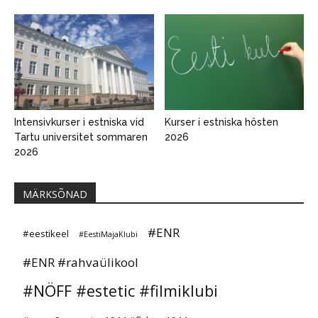
Intensivkurser i estniska vid
Kurser i estniska hösten
Tartu universitet sommaren
2026
2026
MÄRKSÕNAD
#ENR
#eestikeel
#EestiMajaKlubi
#ENR #rahvaülikool
#NÖFF #estetic #filmiklubi