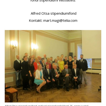
fondi stipendiumi vilistlased.
Alfred Otsa stipendiumifond
Kontakt:
tram
igam.
ilet@
moc.a
Alfred Otsa stipendiumifondi endised stipendiaadid fondi 25. aasta juubeli