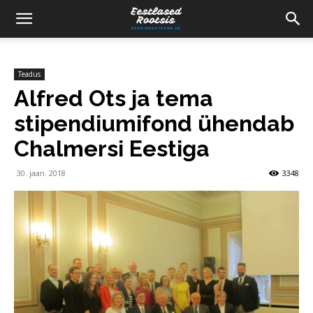
Teadus
Alfred Ots ja tema
stipendiumifond ühendab
Chalmersi Eestiga
30. jaan. 2018
3348