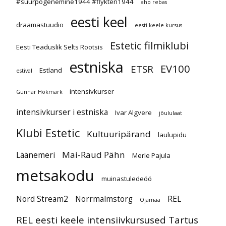
#suurpõgenemine1944 #flykten1944
aho rebas
eesti keel
draamastuudio
eesti keele kursus
Estetic filmiklubi
Eesti Teaduslik Selts Rootsis
estniska
EV100
ETSR
Estland
estival
intensivkurser
Gunnar Hökmark
intensivkurser i estniska
Ivar Algvere
jõululaat
Klubi Estetic
Kultuuripärand
laulupidu
Mai-Raud Pähn
Läänemeri
Merle Pajula
metsakodu
muinastuledeöö
Nord Stream2
Norrmalmstorg
REL
Ojamaa
REL eesti keele intensiivkursused Tartus