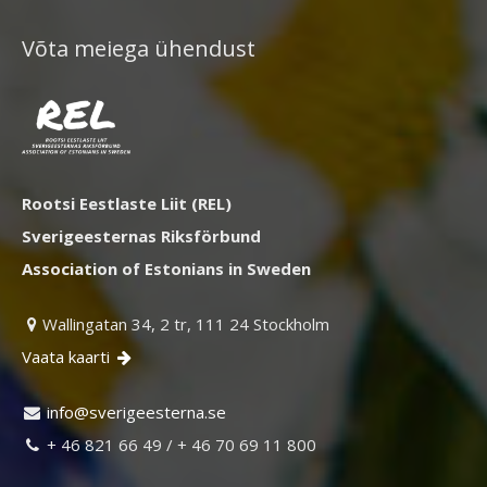
Võta meiega ühendust
Rootsi Eestlaste Liit (REL)
Sverigeesternas Riksförbund
Association of Estonians in Sweden
Wallingatan 34, 2 tr, 111 24 Stockholm

Vaata kaarti

ni
vs@of
egire
retse
es.an

+ 46 821 66 49 / + 46 70 69 11 800
