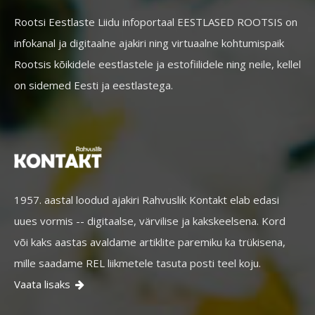
Rootsi Eestlaste Liidu infoportaal EESTLASED ROOTSIS on
infokanal ja digitaalne ajakiri ning virtuaalne kohtumispaik
Rootsis kõikidele eestlastele ja estofiilidele ning neile, kellel
on sidemed Eesti ja eestlastega.
1957. aastal loodud ajakiri Rahvuslik Kontakt elab edasi
uues vormis -- digitaalse, värvilise ja kakskeelsena. Kord
või kaks aastas avaldame artiklite paremiku ka trükisena,
mille saadame REL liikmetele tasuta posti teel koju.
Vaata lisaks
