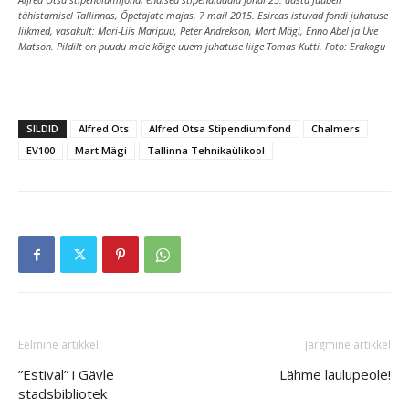
tähistamisel Tallinnas, Õpetajate majas, 7 mail 2015. Esireas istuvad fondi juhatuse
liikmed, vasakult: Mari-Liis Maripuu, Peter Andrekson, Mart Mägi, Enno Abel ja Uve
Matson. Pildilt on puudu meie kõige uuem juhatuse liige Tomas Kutti. Foto: Erakogu
SILDID
Alfred Ots
Alfred Otsa Stipendiumifond
Chalmers
EV100
Mart Mägi
Tallinna Tehnikaülikool
Eelmine artikkel
Järgmine artikkel
”Estival” i Gävle
Lähme laulupeole!
stadsbibliotek