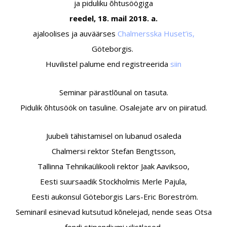
ja piduliku õhtusöögiga
reedel, 18. mail 2018. a.
ajaloolises ja auväär­­ses
Chalmersska Huset’is,
Göteborgis.
Huvilistel palume end registreerida
siin
Seminar pärastlõunal on tasuta.
Pidulik õhtusöök on tasuline. Osalejate arv on piiratud.
Juubeli tähistamisel on lubanud osaleda
Chalmersi rektor Stefan Bengtsson,
Tallinna Tehnikaülikooli rektor Jaak Aaviksoo,
Eesti suursaadik Stockholmis Merle Pajula,
Eesti aukonsul Göteborgis Lars-Eric Boreström.
Seminaril esinevad kutsutud kõnelejad, nende seas Otsa