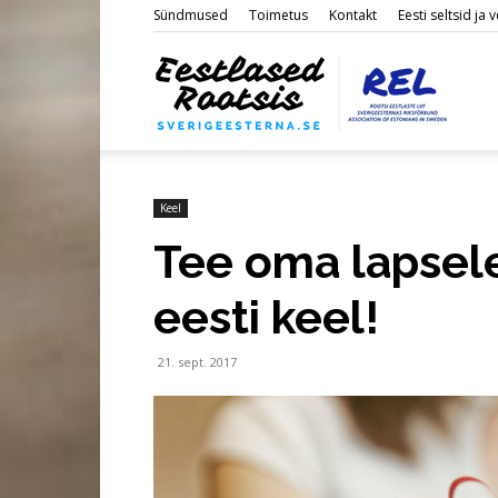
Sündmused
Toimetus
Kontakt
Eesti seltsid ja
Eestl
Roots
Keel
Tee oma lapsele 
eesti keel!
21. sept. 2017