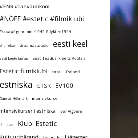
#ENR #rahvaülikool
#NÖFF #estetic #filmiklubi
#suurpõgenemine1944 #flykten1944
eesti keel
draamastuudio
aho rebas
Eesti Teaduslik Selts Rootsis
eesti keele kursus
Estetic filmiklubi
Estland
estival
estniska
EV100
ETSR
intensivkurser
Gunnar Hökmark
intensivkurser i estniska
Ivar Algvere
Klubi Estetic
jõululaat
Kultuuripärand
Läänemeri
laulupidu