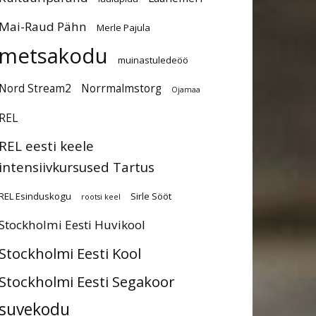
Mai-Raud Pähn
Merle Pajula
metsakodu
muinastuledeöö
Nord Stream2
Norrmalmstorg
Ojamaa
REL
REL eesti keele
intensiivkursused Tartus
REL Esinduskogu
Sirle Sööt
rootsi keel
Stockholmi Eesti Huvikool
Stockholmi Eesti Kool
Stockholmi Eesti Segakoor
suvekodu