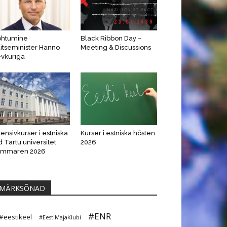
ohtumine
Black Ribbon Day –
itseminister Hanno
Meeting & Discussions
vkuriga
tensivkurser i estniska
Kurser i estniska hösten
d Tartu universitet
2026
ommaren 2026
MÄRKSÕNAD
#ENR
#eestikeel
#EestiMajaKlubi