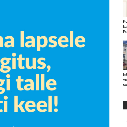
K
ka
Pe
In
vi
s