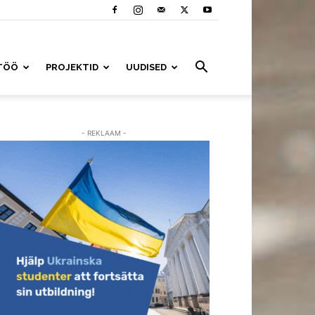
TÖÖ
PROJEKTID
UUDISED
- REKLAAM -