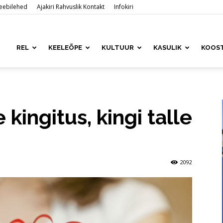
 veebilehed
Ajakiri Rahvuslik Kontakt
Infokiri
ased
REL
KEELEÕPE
KULTUUR
KASULIK
KOOS
is
kingitus, kingi talle
2092