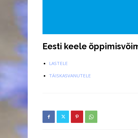
Eesti keele õppimisvõi
LASTELE
TÄISKASVANUTELE