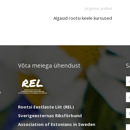
Järgmine artikkel
Algasid rootsi keele kursused
Võta meiega ühendust
S
D
Rootsi Eestlaste Liit (REL)
Sverigeesternas Riksförbund
Association of Estonians in Sweden