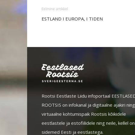
Eelmine artikkel
ESTLAND I EUROPA, I TIDEN
Rootsi Eestlaste Liidu infoportaal EESTLASE
ROOTSIS on infokanal ja digitaalne ajakiri ning
virtuaalne kohtumispaik Rootsis kõikidele
eestlastele ja estofiilidele ning neile, kellel on
sidemed Eesti ja eestlastega.