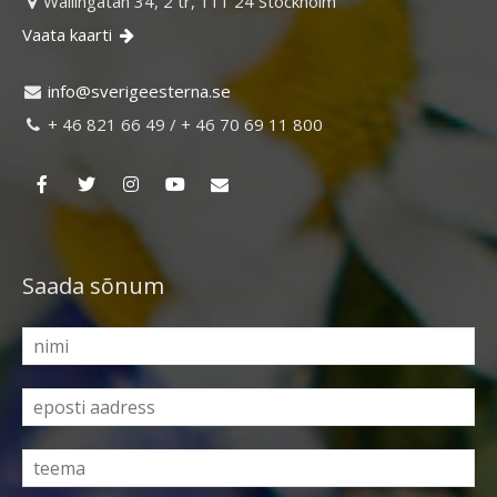
Wallingatan 34, 2 tr, 111 24 Stockholm

Vaata kaarti

ni
vs@of
egire
retse
es.an

+ 46 821 66 49 / + 46 70 69 11 800

Saada sõnum