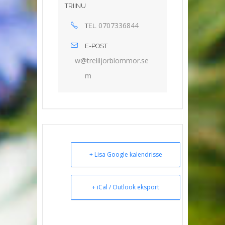
TRIINU
0707336844
TEL
E-POST
w
lert@
rojli
mmolb
es.ro
m
+ Lisa Google kalendrisse
+ iCal / Outlook eksport