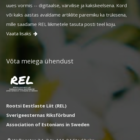
uues vormis -- digitaalse, värvilise ja kakskeelsena. Kord
või kaks aastas avaldame artiklite paremiku ka trükisena,
mille saadame REL liikmetele tasuta posti teel koju.
Vaata lisaks

Võta meiega ühendust
Rootsi Eestlaste Liit (REL)
Sverigeesternas Riksförbund
Association of Estonians in Sweden