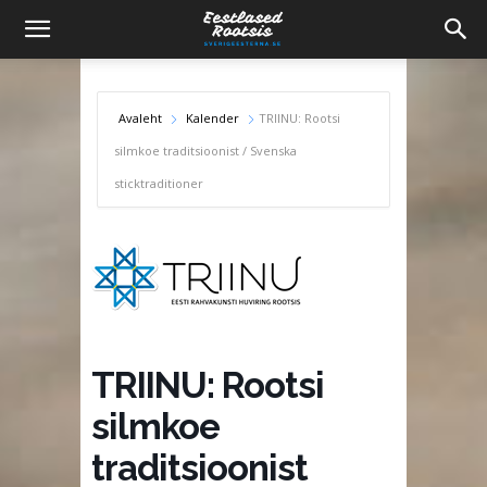
Avaleht
Kalender
TRIINU: Rootsi
silmkoe traditsioonist / Svenska
sticktraditioner
TRIINU: Rootsi
silmkoe
traditsioonist