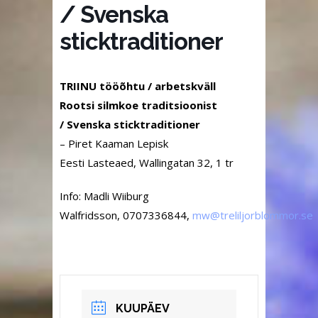
/ Svenska
sticktraditioner
TRIINU tööõhtu / arbetskväll
Rootsi silmkoe traditsioonist
/ Svenska sticktraditioner
– Piret Kaaman Lepisk
Eesti Lasteaed, Wallingatan 32, 1 tr
Info
: Madli Wiiburg
Walfridsson, 0707336844,
wm
lert@
rojli
mmolb
es.ro
KUUPÄEV