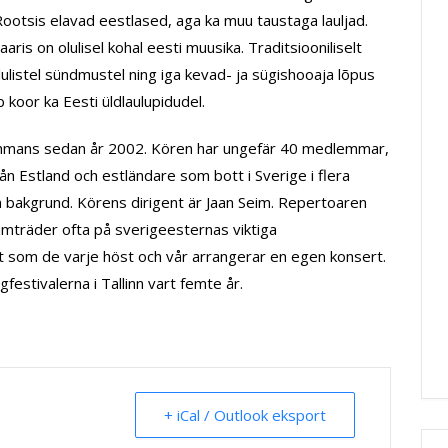
Rootsis elavad eestlased, aga ka muu taustaga lauljad.
aris on olulisel kohal eesti muusika. Traditsiooniliselt
ulistel sündmustel ning iga kevad- ja sügishooaja lõpus
koor ka Eesti üldlaulupidudel.
sammans sedan år 2002. Kören har ungefär 40 medlemmar,
n Estland och estländare som bott i Sverige i flera
bakgrund. Körens dirigent är Jaan Seim. Repertoaren
amträder ofta på sverigeesternas viktiga
som de varje höst och vår arrangerar en egen konsert.
gfestivalerna i Tallinn vart femte år.
+ iCal / Outlook eksport