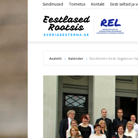
Sündmused
Toimetus
Kontakt
Eesti seltsid ja
Eestl
Roots
Avaleht
Kalender
Stockholmi Eesti Segakoori ha