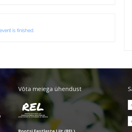
event is finished.
Võta meiega ühendust
S
D
Rootsi Eestlaste Liit (REL)