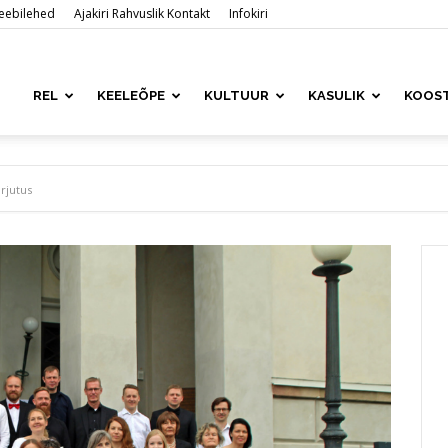
 veebilehed
Ajakiri Rahvuslik Kontakt
Infokiri
ased
REL
KEELEÕPE
KULTUUR
KASULIK
KOOS
is
rjutus