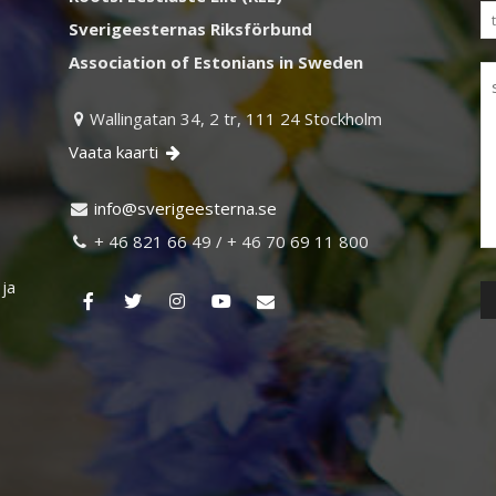
Sverigeesternas Riksförbund
Association of Estonians in Sweden
Wallingatan 34, 2 tr, 111 24 Stockholm

Vaata kaarti

ni
vs@of
egire
retse
es.an

+ 46 821 66 49 / + 46 70 69 11 800

 ja