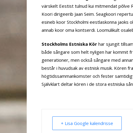
värskelt Eestist tulnud kui mitmendat põlve 
Koori dirigeerib Jaan Seim. Seagkoori repertua
esineb koor Stockholmi eestlaskonna jaoks ol
annab koor oma kontserdi. Loomulikult osaleb 
Stockholms Estniska Kör
har sjungit till
både sångare som helt nyligen har kommit frå
generationer, men också sångare med annan 
består i huvudsak av estnisk musik. Kören fr
högtidssammankomster och fester samtidigt 
Självklart deltar kören i de stora estniska sån
+ Lisa Google kalendrisse