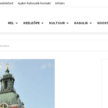
 veebilehed
Ajakiri Rahvuslik Kontakt
Infokiri
ased
REL
KEELEÕPE
KULTUUR
KASULIK
KOOS
is
enistus