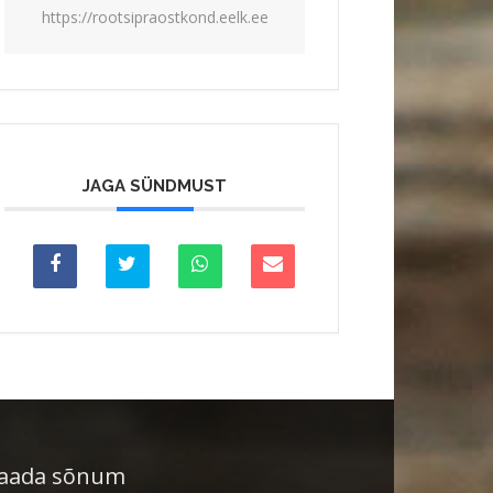
https://rootsipraostkond.eelk.ee
JAGA SÜNDMUST
aada sõnum