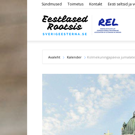
Sündmused
Toimetus
Kontakt
Eesti seltsid ja
Eestl
Roots
Avaleht
Kalender
Kolmekuningapäeva jumalate