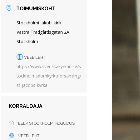
TOIMUMISKOHT
Stockholmi Jakobi kirik
Västra Trädgårdsgatan 2A,
Stockholm
VEEBILEHT
https://www.svenskakyrkan.se/s
tockholmsdomkyrkoforsamling/
st-jacobs-kyrka
KORRALDAJA
EELK STOCKHOLMI KOGUDUS
VEEBILEHT