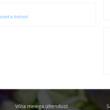
event is finished.
Võta meiega ühendust
S