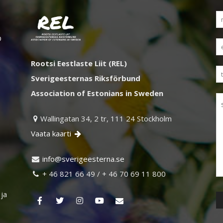
D
Rootsi Eestlaste Liit (REL)
Sverigeesternas Riksförbund
Association of Estonians in Sweden
Wallingatan 34, 2 tr, 111 24 Stockholm

Vaata kaarti

ni
vs@of
egire
retse
es.an

+ 46 821 66 49 / + 46 70 69 11 800

 ja