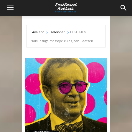
Avaleht
Kalender
EESTI FILM
“Kikilipsuga mässaja” külas Jaan Tootsen