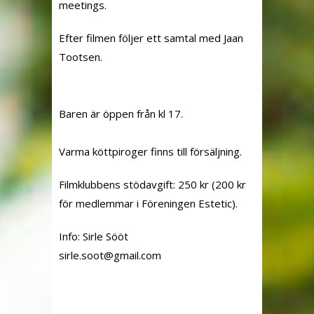
meetings.
Efter filmen följer ett samtal med Jaan
Tootsen.
Baren är öppen från kl 17.
Varma köttpiroger finns till försäljning.
Filmklubbens stödavgift: 250 kr (200 kr
för medlemmar i Föreningen Estetic).
Info: Sirle Sööt
elris
toos.
iamg@
moc.l