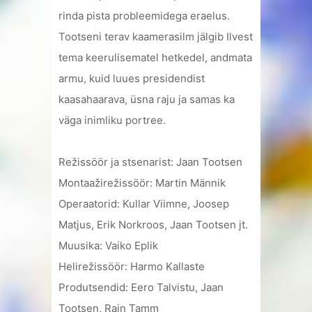
rinda pista probleemidega eraelus.
Tootseni terav kaamerasilm jälgib Ilvest
tema keerulisematel hetkedel, andmata
armu, kuid luues presidendist
kaasahaarava, üsna raju ja samas ka
väga inimliku portree.
Režissöör ja stsenarist: Jaan Tootsen
Montaažirežissöör: Martin Männik
Operaatorid: Kullar Viimne, Joosep
Matjus, Erik Norkroos, Jaan Tootsen jt.
Muusika: Vaiko Eplik
Helirežissöör: Harmo Kallaste
Produtsendid: Eero Talvistu, Jaan
Tootsen, Rain Tamm