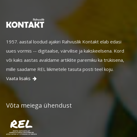
1957. aastal loodud ajakiri Rahvuslik Kontakt elab edasi
uues vormis -- digitaalse, värvilise ja kakskeelsena. Kord
või kaks aastas avaldame artiklite paremiku ka trükisena,
mille saadame REL liikmetele tasuta posti teel koju.
Vaata lisaks

Võta meiega ühendust