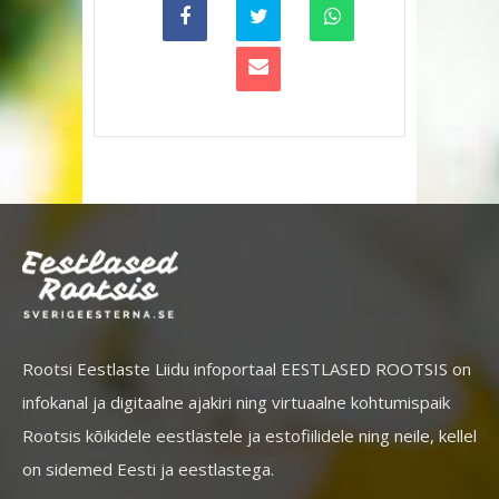
Rootsi Eestlaste Liidu infoportaal EESTLASED ROOTSIS on
infokanal ja digitaalne ajakiri ning virtuaalne kohtumispaik
Rootsis kõikidele eestlastele ja estofiilidele ning neile, kellel
on sidemed Eesti ja eestlastega.