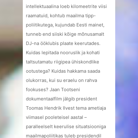
intellektuaalina loeb kilomeetrite viisi
raamatuid, kohtub maailma tipp-
poliitikutega, kujundab Eesti mainet,
tunneb end siiski kõige mõnusamalt
DJ-na ööklubis plaate keerutades.
Kuidas lepitada nooruslik ja kohati
taltsutamatu riigipea ühiskondlike
ootustega? Kuidas hakkama saada
olukorras, kui su eraelu on rahva
fookuses? Jaan Tootseni
dokumentaalfilm jälgib president
Toomas Hendrik Ilvest tema ametiaja
viimasel pooleteisel aastal –
paralleelselt keerulise situatsiooniga
maailmapoliitikas tuleb presidendil