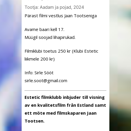
Tootja: Aadam ja pojad, 2024
Pärast filmi vestlus Jaan Tootseniga
Avame baari kell 17.
Müügil soojad lihapirukad.
Filmiklubi toetus 250 kr (Klubi Estetic
liikmele 200 kr)
Info: Sirle Sööt
elris
toos.
iamg@
moc.l
Estetic filmklubb inbjuder till visning
av en kvalitetsfilm från Estland samt
ett möte med filmskaparen Jaan
Tootsen.