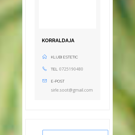
KORRALDAJA
KLUBI ESTETIC
0725190480
TEL
E-POST
elris
toos.
iamg@
moc.l