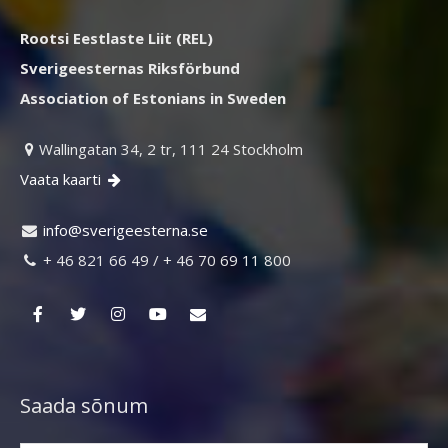
Rootsi Eestlaste Liit (REL)
Sverigeesternas Riksförbund
Association of Estonians in Sweden
Wallingatan 34, 2 tr, 111 24 Stockholm

Vaata kaarti

ni
vs@of
egire
retse
es.an

+ 46 821 66 49 / + 46 70 69 11 800

Saada sõnum