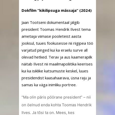
Dokfilm “kikilipsuga mässaja” (2024)
Jaan Tootseni dokumentaal jälgib
president Toomas Hendrik Ilvest tema
ametiaja viimase pooleteist aasta
jooksul, tuues fookusesse nii riigipea töö
varjatud pinged kui ka eraelu surve all
olevad hetked. Terav ja aus kaamerapilk
näitab Ilvest nii maailmapoliitika keerises
kui ka isiklike katsumuste keskel, luues
presidendist kaasahaarava, üsna raju ja
samas ka väga inimliku portree.
“Ma olin päris pöörane president” – nii
on öelnud enda kohta Toomas Hendrik
Ilves. Ja tõsi ta on. Mees, kes