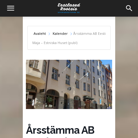
Avaleht
Kalender
Årsstämma AB Eesti
Maja – Estniska Huset (publ)
Årsstämma AB