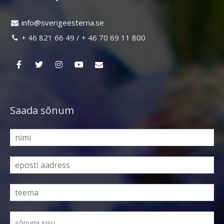
ni
vs@of
egire
retse
es.an

+ 46 821 66 49 / + 46 70 69 11 800

Saada sõnum