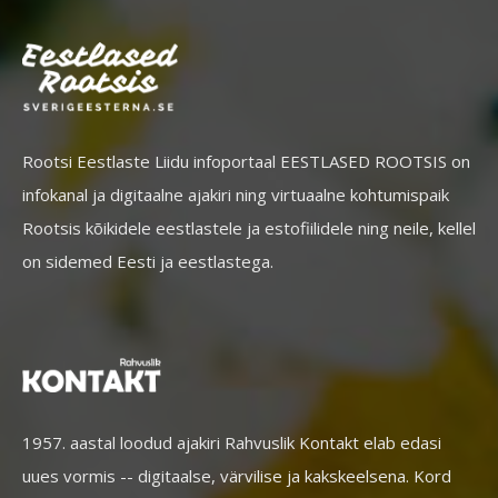
Rootsi Eestlaste Liidu infoportaal EESTLASED ROOTSIS on
infokanal ja digitaalne ajakiri ning virtuaalne kohtumispaik
Rootsis kõikidele eestlastele ja estofiilidele ning neile, kellel
on sidemed Eesti ja eestlastega.
1957. aastal loodud ajakiri Rahvuslik Kontakt elab edasi
uues vormis -- digitaalse, värvilise ja kakskeelsena. Kord