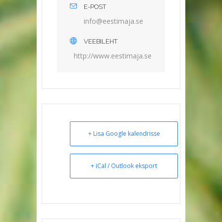
E-POST
ni
ee@of
amits
es.aj
VEEBILEHT
http://www.eestimaja.se
+ Lisa Google kalendrisse
+ iCal / Outlook eksport