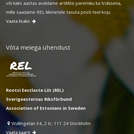
või kaks aastas avaldame artiklite paremiku ka trükisena,
mille saadame REL liikmetele tasuta posti teel koju.
Vaata lisaks

Võta meiega ühendust
Rootsi Eestlaste Liit (REL)
Sverigeesternas Riksförbund
Association of Estonians in Sweden
Wallingatan 34, 2 tr, 111 24 Stockholm

Vaata kaarti
