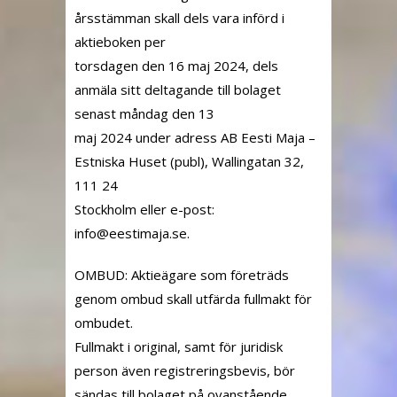
årsstämman skall dels vara införd i
aktieboken per
torsdagen den 16 maj 2024, dels
anmäla sitt deltagande till bolaget
senast måndag den 13
maj 2024 under adress AB Eesti Maja –
Estniska Huset (publ), Wallingatan 32,
111 24
Stockholm eller e-post:
ni
ee@of
amits
es.aj
.
OMBUD: Aktieägare som företräds
genom ombud skall utfärda fullmakt för
ombudet.
Fullmakt i original, samt för juridisk
person även registreringsbevis, bör
sändas till bolaget på ovanstående